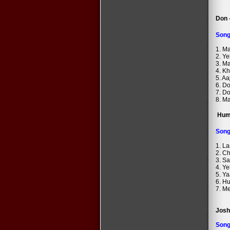
Don 
Son
1. M
2. Ye
3. M
4. K
5. Aa
6. D
7. Do
8. M
Hum
Son
1. La
2. C
3. S
4. Y
5. Y
6. H
7. M
Josh
Son