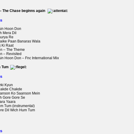
– The Chase beginns again
gs
ain Hoon Don
h Mera Dil
aurya Re
haike Paan Banaras Wala
j Ki Raat
on – The Theme
n – Revisited
ain Hoon Don – Fnc International Mix
 Tum
gs
rki Kyun
hakde Chakde
aanson Ko Saanson Mein
eh Gore Gore Se
aara Yaara
um Tum (instrumental)
ere Dil Wich Hum Tum
gs