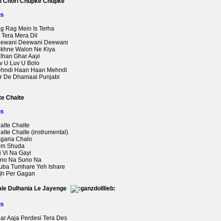
i Chori Chupke Chupke
gs
ag Rag Mein Is Terha
l Tera Mera Dil
eewani Deewani Deewani
ekhne Walon Ne Kiya
ulhan Ghar Aayi
uv U Luv U Bolo
ehndi Haan Haan Mehndi
er De Dhamaal Punjabi
te Chalte
gs
alte Chalte
alte Chalte (instrumental)
agaria Chalo
um Shuda
i Vi Na Gayi
uno Na Suno Na
auba Tumhare Yeh Ishare
ujh Per Gagan
ale Dulhania Le Jayenge
gs
har Aaja Perdesi Tera Des