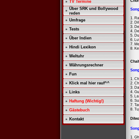
Chor
TV Termine
Über SRK und Bollywood
Son
reden
1. R
Umfrage
2. Di
3. D
Tests
4. D
5. D
Über Indien
6. L
7. M
Hindi Lexikon
8. K
Weltuhr
Chal
Währungsrechner
Son
Fun
1. Ch
Klick mal hier rauf^^
2. Ch
3. D
Links
4. G
5. La
6. S
Haftung (Wichtig!)
7. T
8. T
Gästebuch
Dilw
Kontakt
Son
1. G