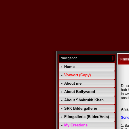
Navigation
Filml
Home
Vorwort (Copy)
About me
Du s
hab h
About Bollywood
in
ww
ansc
About Shahrukh Khan
SRK Bildergallerie
Anj
Filmgallerie (Bilder/Anis)
Son
My Creations
1. Ba