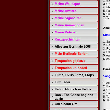
2. B
Meine Wallpaper
3. C
4. M
Meine Avatare
5. Pa
6. S
7. T
Meine Signaturen
Meine Animationen
Aso
Meine Videos
Son
Kurzgeschichten
1. S
2. R
Alles zur Berlinale 2008
3. R
4. O
Mein Berlinale Bericht
5. Aa
6. A
Temptation geplatzt
Temptation unloaded
Baaz
Filme, DVDs, Infos, Flops
Son
Filmlieder
1. A
2. B
Kabhi Alvida Naa Kehna
3. C
4. S
Don - The Chase beginns
5. T
again
6. Ye
Om Shanti Om