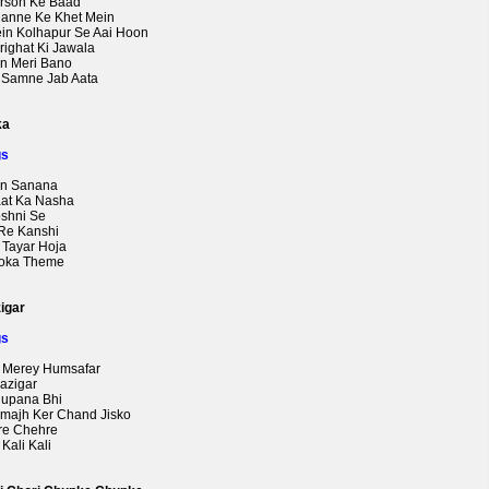
arson Ke Baad
hanne Ke Khet Mein
ein Kolhapur Se Aai Hoon
righat Ki Jawala
un Meri Bano
o Samne Jab Aata
ka
gs
an Sanana
aat Ka Nasha
oshni Se
 Re Kanshi
 Tayar Hoja
soka Theme
igar
gs
e Merey Humsafar
aazigar
hupana Bhi
amajh Ker Chand Jisko
ere Chehre
 Kali Kali