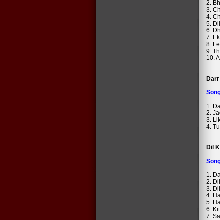
2. Bh
3. C
4. C
5. Di
6. D
7. E
8. Le
9. T
10. A
Darr
Son
1. D
2. Ja
3. L
4. T
Dil 
Son
1. D
2. Di
3. Di
4. Ha
5. Ha
6. K
7. S