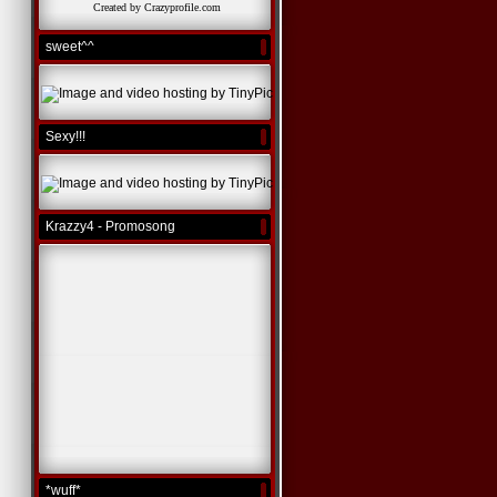
Created by Crazyprofile.com
sweet^^
Sexy!!!
Krazzy4 - Promosong
*wuff*