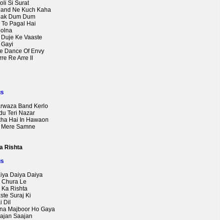
oli Si Surat
hand Ne Kuch Kaha
hak Dum Dum
l To Pagal Hai
holna
k Duje Ke Vaaste
 Gayi
he Dance Of Envy
rre Re Arre II
gs
arwaza Band Kerlo
du Teri Nazar
ikha Hai In Hawaon
u Mere Samne
Ka Rishta
gs
aiya Daiya Daiya
l Chura Le
l Ka Rishta
ste Suraj Ki
i Dil
itna Majboor Ho Gaya
aajan Saajan