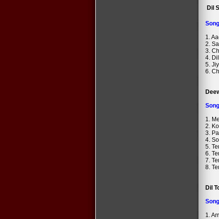
Dil 
Son
1. A
2. S
3. C
4. Di
5. Ji
6. Ch
Dee
Son
1. M
2. K
3. Pa
4. S
5. Te
6. Te
7. Te
8. T
Dil T
Son
1. Ar