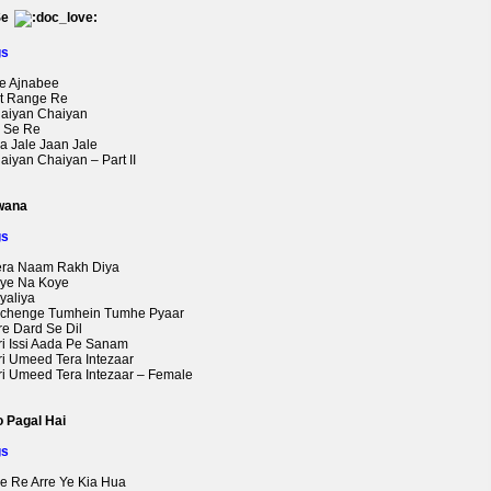
Se
gs
ae Ajnabee
at Range Re
haiyan Chaiyan
l Se Re
ya Jale Jaan Jale
aiyan Chaiyan – Part II
wana
gs
era Naam Rakh Diya
oye Na Koye
yaliya
ochenge Tumhein Tumhe Pyaar
re Dard Se Dil
ri Issi Aada Pe Sanam
ri Umeed Tera Intezaar
eri Umeed Tera Intezaar – Female
o Pagal Hai
gs
re Re Arre Ye Kia Hua