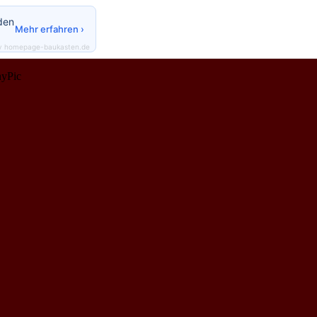
den
Mehr erfahren ›
y homepage-baukasten.de