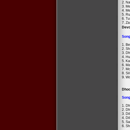
2. N
3. M
4. M
5. R
6. T
7. Z
Dev
Son
1. Be
2. S
3. D
4. H
5. K
6. M
7. Mo
8. Si
9. W
Dho
Son
1. D
2. D
3. Di
4. D
5. S
6. S