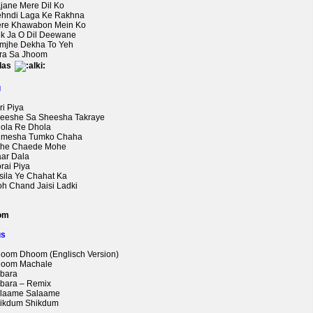
ajane Mere Dil Ko
ehndi Laga Ke Rakhna
ere Khawabon Mein Ko
uk Ja O Dil Deewane
umjhe Dekha To Yeh
ara Sa Jhoom
das
g
ri Piya
heeshe Sa Sheesha Takraye
hola Re Dhola
umesha Tumko Chaha
ahe Chaede Mohe
aar Dala
rai Piya
lsila Ye Chahat Ka
oh Chand Jaisi Ladki
om
gs
hoom Dhoom (Englisch Version)
hoom Machale
lbara
ilbara – Remix
alaame Salaame
hikdum Shikdum