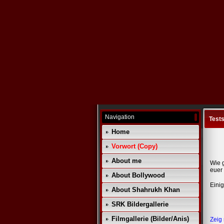
Navigation
Test
Home
Vorwort (Copy)
About me
Wie g
euer
About Bollywood
Einig
About Shahrukh Khan
SRK Bildergallerie
Filmgallerie (Bilder/Anis)
Zeig 