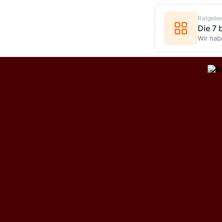
Ratgebe
Die 7
Wir hab