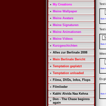
Test
My Creations
Meine Wallpaper
Meine Avatare
Mehr I
Meine Signaturen
Test
Meine Animationen
Meine Videos
Mehr I
Kurzgeschichten
Alles zur Berlinale 2008
Wiev
Mein Berlinale Bericht
Temptation geplatzt
Mehr I
Temptation unloaded
Es g
Filme, DVDs, Infos, Flops
Filmlieder
Kabhi Alvida Naa Kehna
Mehr I
Don - The Chase beginns
again