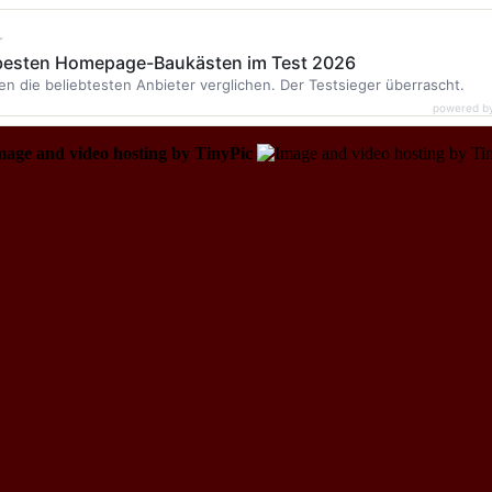
r
 besten Homepage-Baukästen im Test 2026
en die beliebtesten Anbieter verglichen. Der Testsieger überrascht.
powered b