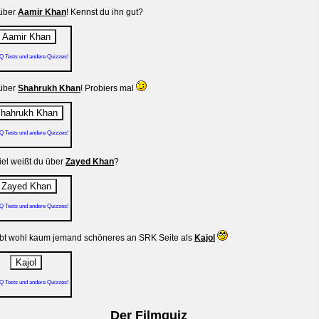
 über
Aamir Khan
! Kennst du ihn gut?
Q Tests und andere Quizzes!
 über
Shahrukh Khan
! Probiers mal
Q Tests und andere Quizzes!
iel weißt du über
Zayed Khan
?
Q Tests und andere Quizzes!
ibt wohl kaum jemand schöneres an SRK Seite als
Kajol
Q Tests und andere Quizzes!
Der Filmquiz