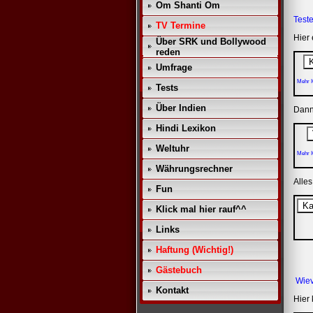
Om Shanti Om
Test
TV Termine
Hier
Über SRK und Bollywood
reden
Umfrage
Mehr I
Tests
Über Indien
Dann 
Hindi Lexikon
Weltuhr
Mehr I
Währungsrechner
Alle
Fun
Klick mal hier rauf^^
Links
Haftung (Wichtig!)
Gästebuch
Wiev
Kontakt
Hier 