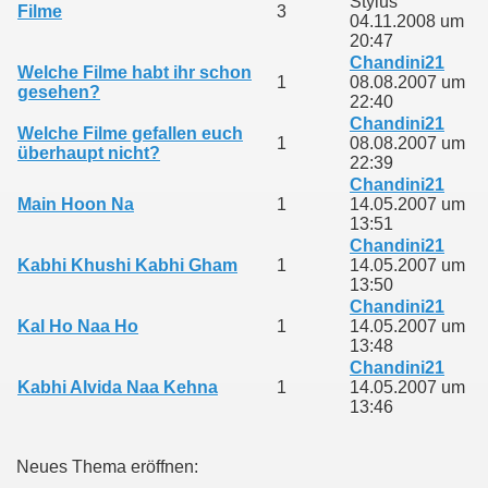
Stylus
Filme
3
04.11.2008 um
20:47
Chandini21
Welche Filme habt ihr schon
1
08.08.2007 um
gesehen?
22:40
Chandini21
Welche Filme gefallen euch
1
08.08.2007 um
überhaupt nicht?
22:39
Chandini21
Main Hoon Na
1
14.05.2007 um
13:51
Chandini21
Kabhi Khushi Kabhi Gham
1
14.05.2007 um
13:50
Chandini21
Kal Ho Naa Ho
1
14.05.2007 um
13:48
Chandini21
Kabhi Alvida Naa Kehna
1
14.05.2007 um
13:46
Neues Thema eröffnen: