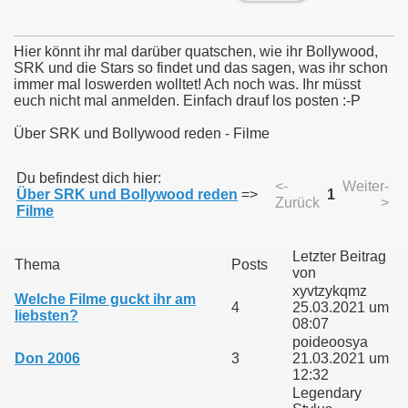
Hier könnt ihr mal darüber quatschen, wie ihr Bollywood,
SRK und die Stars so findet und das sagen, was ihr schon
immer mal loswerden wolltet! Ach noch was. Ihr müsst
euch nicht mal anmelden. Einfach drauf los posten :-P
Über SRK und Bollywood reden - Filme
Du befindest dich hier:
<-
Weiter-
Über SRK und Bollywood reden
=>
1
Zurück
>
Filme
Letzter Beitrag
Thema
Posts
von
xyvtzykqmz
Welche Filme guckt ihr am
4
25.03.2021 um
liebsten?
08:07
poideoosya
Don 2006
3
21.03.2021 um
12:32
Legendary