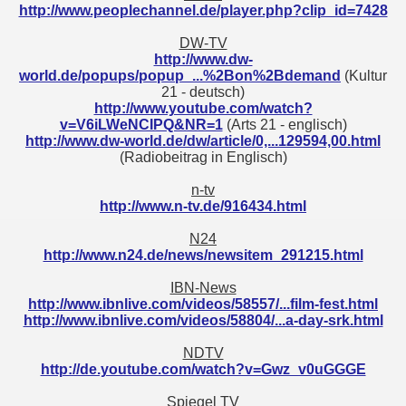
http://www.peoplechannel.de/player.php?clip_id=7428
DW-TV
http://www.dw-
world.de/popups/popup_...%2Bon%2Bdemand
(Kultur
21 - deutsch)
http://www.youtube.com/watch?
v=V6iLWeNCIPQ&NR=1
(Arts 21 - englisch)
http://www.dw-world.de/dw/article/0,...129594,00.html
(Radiobeitrag in Englisch)
n-tv
http://www.n-tv.de/916434.html
N24
http://www.n24.de/news/newsitem_291215.html
IBN-News
http://www.ibnlive.com/videos/58557/...film-fest.html
http://www.ibnlive.com/videos/58804/...a-day-srk.html
NDTV
http://de.youtube.com/watch?v=Gwz_v0uGGGE
Spiegel TV