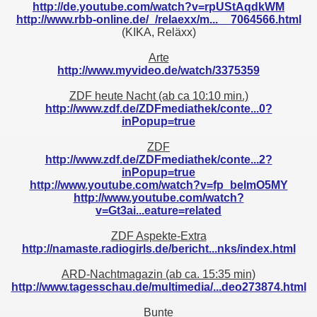
http://de.youtube.com/watch?v=rpUStAqdkWM
http://www.rbb-online.de/_/relaexx/m...__7064566.html
(KIKA, Reläxx)
Arte
http://www.myvideo.de/watch/3375359
ZDF heute Nacht (ab ca 10:10 min.)
http://www.zdf.de/ZDFmediathek/conte...0?
inPopup=true
ZDF
http://www.zdf.de/ZDFmediathek/conte...2?
inPopup=true
http://www.youtube.com/watch?v=fp_belmO5MY
http://www.youtube.com/watch?
v=Gt3ai...eature=related
ZDF Aspekte-Extra
http://namaste.radiogirls.de/bericht...nks/index.html
ARD-Nachtmagazin (ab ca. 15:35 min)
http://www.tagesschau.de/multimedia/...deo273874.html
Bunte