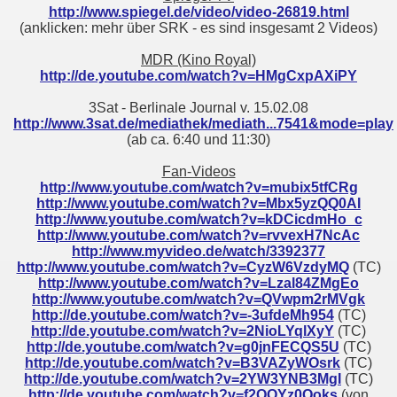
http://www.spiegel.de/video/video-26819.html
(anklicken: mehr über SRK - es sind insgesamt 2 Videos)
MDR (Kino Royal)
http://de.youtube.com/watch?v=HMgCxpAXiPY
3Sat - Berlinale Journal v. 15.02.08
http://www.3sat.de/mediathek/mediath...7541&mode=play
(ab ca. 6:40 und 11:30)
Fan-Videos
http://www.youtube.com/watch?v=mubix5tfCRg
http://www.youtube.com/watch?v=Mbx5yzQQ0AI
http://www.youtube.com/watch?v=kDCicdmHo_c
http://www.youtube.com/watch?v=rvvexH7NcAc
http://www.myvideo.de/watch/3392377
http://www.youtube.com/watch?v=CyzW6VzdyMQ
(TC)
http://www.youtube.com/watch?v=Lzal84ZMgEo
http://www.youtube.com/watch?v=QVwpm2rMVgk
http://de.youtube.com/watch?v=-3ufdeMh954
(TC)
http://de.youtube.com/watch?v=2NioLYqlXyY
(TC)
http://de.youtube.com/watch?v=g0jnFECQS5U
(TC)
http://de.youtube.com/watch?v=B3VAZyWOsrk
(TC)
http://de.youtube.com/watch?v=2YW3YNB3MgI
(TC)
http://de.youtube.com/watch?v=f2QOYz0Qoks
(von