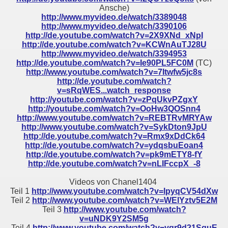
Ansche)
http://www.myvideo.de/watch/3389048
http://www.myvideo.de/watch/3390106
http://de.youtube.com/watch?v=2X9XNd_xNpI
http://de.youtube.com/watch?v=KCWnAuTJ28U
http://www.myvideo.de/watch/3394953
http://de.youtube.com/watch?v=Ie90PL5FC0M
(TC)
http://www.youtube.com/watch?v=7Itwfw5jc8s
http://de.youtube.com/watch?
v=sRqWES...watch_response
http://youtube.com/watch?v=zPqUkvPZgxY
http://youtube.com/watch?v=OoHw3QOSnn4
http://www.youtube.com/watch?v=REBTRvMRYAw
http://www.youtube.com/watch?v=SykDton9JpU
http://de.youtube.com/watch?v=Rmx9xDdCk64
http://de.youtube.com/watch?v=ydqsbuEoan4
http://de.youtube.com/watch?v=pk9mETY8-fY
http://de.youtube.com/watch?v=nLIFccpX_-8
Videos von Chanel1404
Teil 1
http://www.youtube.com/watch?v=lpyqCV54dXw
Teil 2
http://www.youtube.com/watch?v=WElYztv5E2M
Teil 3
http://www.youtube.com/watch?
v=uNDK9Y2SM5g
Teil 4
http://www.youtube.com/watch?v=ygr9d21SguE