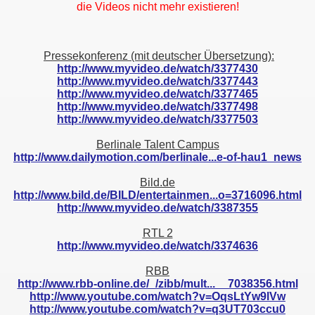
die Videos nicht mehr existieren!
Pressekonferenz (mit deutscher Übersetzung):
http://www.myvideo.de/watch/3377430
http://www.myvideo.de/watch/3377443
http://www.myvideo.de/watch/3377465
http://www.myvideo.de/watch/3377498
http://www.myvideo.de/watch/3377503
Berlinale Talent Campus
http://www.dailymotion.com/berlinale...e-of-hau1_news
Bild.de
http://www.bild.de/BILD/entertainmen...o=3716096.html
http://www.myvideo.de/watch/3387355
RTL 2
http://www.myvideo.de/watch/3374636
RBB
http://www.rbb-online.de/_/zibb/mult...__7038356.html
http://www.youtube.com/watch?v=OqsLtYw9lVw
http://www.youtube.com/watch?v=q3UT703ccu0