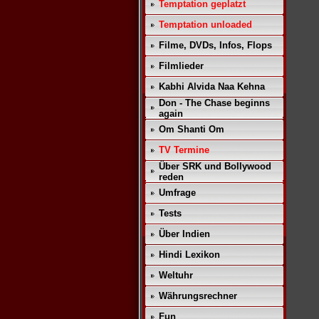
Temptation geplatzt
Temptation unloaded
Filme, DVDs, Infos, Flops
Filmlieder
Kabhi Alvida Naa Kehna
Don - The Chase beginns
again
Om Shanti Om
TV Termine
Über SRK und Bollywood
reden
Umfrage
Tests
Über Indien
Hindi Lexikon
Weltuhr
Währungsrechner
Fun