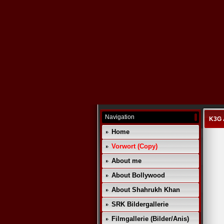
Navigation
K3G 
Home
Vorwort (Copy)
About me
About Bollywood
About Shahrukh Khan
SRK Bildergallerie
Filmgallerie (Bilder/Anis)