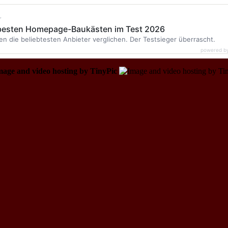
r
 besten Homepage-Baukästen im Test 2026
en die beliebtesten Anbieter verglichen. Der Testsieger überrascht.
powered b