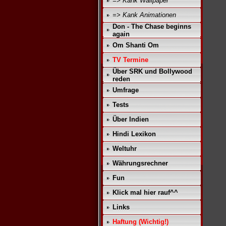
=> Kank Wallpaper
=> Kank Animationen
Don - The Chase beginns
again
Om Shanti Om
TV Termine
Über SRK und Bollywood
reden
Umfrage
Tests
Über Indien
Hindi Lexikon
Weltuhr
Währungsrechner
Fun
Klick mal hier rauf^^
Links
Haftung (Wichtig!)