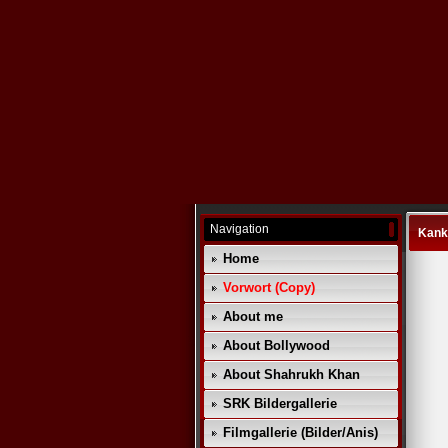
Navigation
Kank
Home
Vorwort (Copy)
About me
About Bollywood
About Shahrukh Khan
SRK Bildergallerie
Filmgallerie (Bilder/Anis)