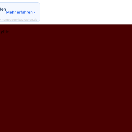
den
Mehr erfahren ›
y homepage-baukasten.de