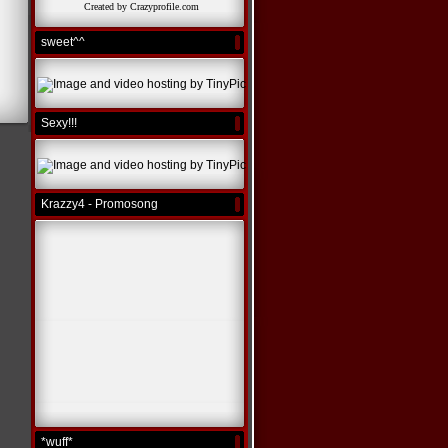
Created by Crazyprofile.com
sweet^^
Sexy!!!
Krazzy4 - Promosong
*wuff*