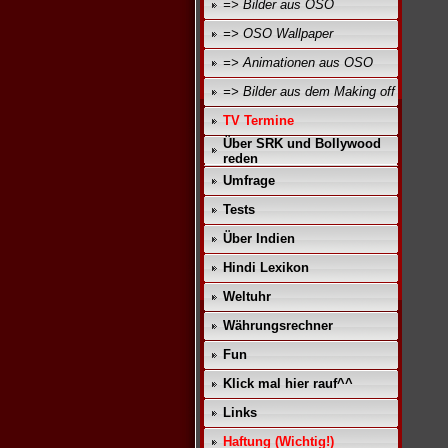
=> Bilder aus OSO
=> OSO Wallpaper
=> Animationen aus OSO
=> Bilder aus dem Making off
TV Termine
Über SRK und Bollywood
reden
Umfrage
Tests
Über Indien
Hindi Lexikon
Weltuhr
Währungsrechner
Fun
Klick mal hier rauf^^
Links
Haftung (Wichtig!)