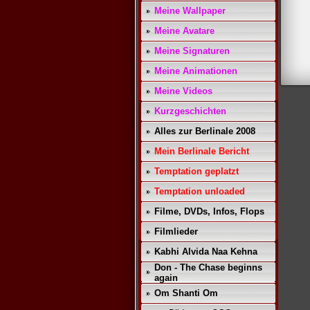
Meine Wallpaper
Meine Avatare
Meine Signaturen
Meine Animationen
Meine Videos
Kurzgeschichten
Alles zur Berlinale 2008
Mein Berlinale Bericht
Temptation geplatzt
Temptation unloaded
Filme, DVDs, Infos, Flops
Filmlieder
Kabhi Alvida Naa Kehna
Don - The Chase beginns
again
Om Shanti Om