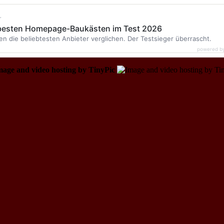
r
 besten Homepage-Baukästen im Test 2026
en die beliebtesten Anbieter verglichen. Der Testsieger überrascht.
powered b