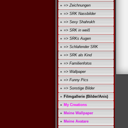
=> Zeichnungen
=> SRK Nassbilder
=> Sexy Shahrukh
=> SRK in weiß
=> SRKs Augen
=> Schlafender SRK
=> SRK als Kind
=> Familienfotos
=> Wallpaper
=> Funny Pics
=> Sonstige Bilder
Filmgallerie (Bilder/Anis)
My Creations
Meine Wallpaper
Meine Avatare