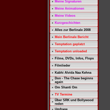
Meine Signaturen
Meine Animationen
Meine Videos
Kurzgeschichten
Alles zur Berlinale 2008
Mein Berlinale Bericht
Temptation geplatzt
Temptation unloaded
Filme, DVDs, Infos, Flops
Filmlieder
Kabhi Alvida Naa Kehna
Don - The Chase beginns
again
Om Shanti Om
TV Termine
Über SRK und Bollywood
reden
Umfrage