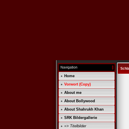
Navigation
Schl
Home
Vorwort (Copy)
About me
About Bollywood
About Shahrukh Khan
SRK Bildergallerie
=> Titelbilder