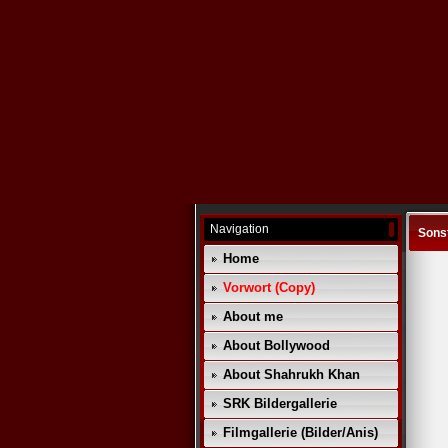
Navigation
Sonst
Home
Vorwort (Copy)
About me
About Bollywood
About Shahrukh Khan
SRK Bildergallerie
Filmgallerie (Bilder/Anis)