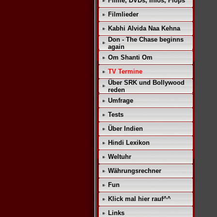
Filme, DVDs, Infos, Flops
Filmlieder
Kabhi Alvida Naa Kehna
Don - The Chase beginns
again
Om Shanti Om
TV Termine
Über SRK und Bollywood
reden
Umfrage
Tests
Über Indien
Hindi Lexikon
Weltuhr
Währungsrechner
Fun
Klick mal hier rauf^^
Links