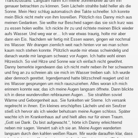
Trancezustand. Langsam nahm ich meine Sonnenbrille ab um ihn
genauer betrachten zu können. Sein Lächeln strahlte bald heller als die
Sonne. Mein Herz schlug automatisch drei Takte schneller. Ich konnte
mein Blick nicht mehr von ihm losreißen. Plötzlich riss Danny mich aus
meinen Gedanken. Sie wollte nur Bescheid sagen das sie sich kurz was
zu essen holen wollte. Ich nickte ihr zu und richtete meinen Blick wieder
aufs Wasser. Und weg war er… Ich war etwas traurig, holte mir aber
dann ein Eis. Nachdem wir fertig mit Essen waren, gingen wir nochmal
ins Wasser. Wir drangen ziemlich weit nach hinten vor wo man schon
kaum noch stehen konnte. Plötzlich wurde mir etwas schwindelig und
danach wurde mir langsam schwarz vor Augen. Ich hatte wohl einen
Hitzestich. So viel Hitze und Sonne war ich einfach nicht gewöhnt.
Danny bemerkte irgendwann das ich nicht mehr neben ihr her schwamm
und fing an zu schreien als sie mich im Wasser treiben sah. Ich wurde
aber dennoch gerettet. Irgendjemand hatte blitzschnell reagiert und ist
ins Wasser gesprungen um mich rauszuziehen. Alles woran ich mich
erinnern konnte war, das ich meine Augen langsam öffnete. Dann blickte
ich in diese wundervollen rehbraunen Augen… Sie strahlten soviel
Wärme und Geborgenheit aus. Sie funkelten wir Sterne. Ich versank
regelrecht in ihnen. Ein kleines erschöpftes Lächeln und ein Seufzer
stieß ich hervor als ich wieder behutsam meine Augen schloss. Später
wachte ich im Krankenhaus auf und hielt alles nur für einen Traum.
„Gott sei Dank. Du bist aufgewacht.“, hörte ich Danny erleichternd
neben mir sagen. Verwirrt sah ich sie an. Meine Augen wanderten
langsam durch den kahlen weißen Raum. Mir wurde daraufhin klar, dass