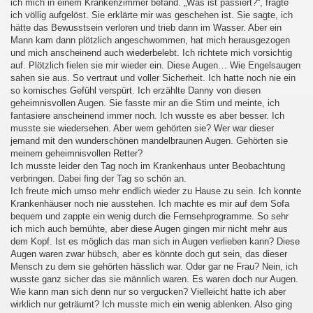
ich mich in einem Krankenzimmer befand. „Was ist passiert?“, fragte
ich völlig aufgelöst. Sie erklärte mir was geschehen ist. Sie sagte, ich
hätte das Bewusstsein verloren und trieb dann im Wasser. Aber ein
Mann kam dann plötzlich angeschwommen, hat mich herausgezogen
und mich anscheinend auch wiederbelebt. Ich richtete mich vorsichtig
auf. Plötzlich fielen sie mir wieder ein. Diese Augen… Wie Engelsaugen
sahen sie aus. So vertraut und voller Sicherheit. Ich hatte noch nie ein
so komisches Gefühl verspürt. Ich erzählte Danny von diesen
geheimnisvollen Augen. Sie fasste mir an die Stirn und meinte, ich
fantasiere anscheinend immer noch. Ich wusste es aber besser. Ich
musste sie wiedersehen. Aber wem gehörten sie? Wer war dieser
jemand mit den wunderschönen mandelbraunen Augen. Gehörten sie
meinem geheimnisvollen Retter?
Ich musste leider den Tag noch im Krankenhaus unter Beobachtung
verbringen. Dabei fing der Tag so schön an.
Ich freute mich umso mehr endlich wieder zu Hause zu sein. Ich konnte
Krankenhäuser noch nie ausstehen. Ich machte es mir auf dem Sofa
bequem und zappte ein wenig durch die Fernsehprogramme. So sehr
ich mich auch bemühte, aber diese Augen gingen mir nicht mehr aus
dem Kopf. Ist es möglich das man sich in Augen verlieben kann? Diese
Augen waren zwar hübsch, aber es könnte doch gut sein, das dieser
Mensch zu dem sie gehörten hässlich war. Oder gar ne Frau? Nein, ich
wusste ganz sicher das sie männlich waren. Es waren doch nur Augen.
Wie kann man sich denn nur so vergucken? Vielleicht hatte ich aber
wirklich nur geträumt? Ich musste mich ein wenig ablenken. Also ging