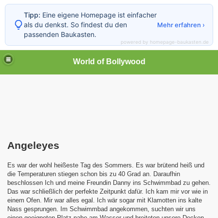
Tipp:
Eine eigene Homepage ist einfacher
als du denkst. So findest du den
Mehr erfahren ›
passenden Baukasten.
powered by homepage-baukasten.de
World of Bollywood
Angeleyes
Es war der wohl heißeste Tag des Sommers. Es war brütend heiß und
die Temperaturen stiegen schon bis zu 40 Grad an. Daraufhin
beschlossen Ich und meine Freundin Danny ins Schwimmbad zu gehen.
Das war schließlich der perfekte Zeitpunkt dafür. Ich kam mir vor wie in
einem Ofen. Mir war alles egal. Ich wär sogar mit Klamotten ins kalte
Nass gesprungen. Im Schwimmbad angekommen, suchten wir uns
einen geeigneten Platz nahe am Wasser und breiteten unsere Decken