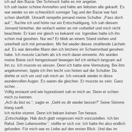
ich auf den Bazar. Der Schmuck hatte es mir angetan.
Ich sah lauter schöne Armreifen und hätte am liebsten alle gekauft. Es
war wieder so ein schrecklich sonniger Tag und der Bazar war fast
schon überfüllt. Unsanft rempelte jemand meine Schulter. „Pass doch
auf.“, fluchte ich und hörte nur ein Entschuldigung. Ich sah diesem
Jemand hinterher, der einfach weiter an mir vorbeilief und mich nicht
beachtete. Er kam mir gleich so bekannt vor. Irgendwo hatte ich ihn
schon mal gesehen. Nur wo? Er blieb an einem Stand stehen und
unterhielt sich mit jemandem. Mir fiel wieder dieses strahlende Lächeln
auf. Es war derselbe Mann den ich letztens im Schwimmbad gesehen
habe. Ich musste Lächeln als ich mich daran erinnerte. Als würden
meine Beine sich ferngesteuert bewegen lief ich einfach langsam auf
ihn zu. Ich musste es wissen. Denn ich hatte eine Vermutung. Bei ihm
angekommen, tippte ich ihm leicht von hinten auf die Schulter. Da
drehte er sich um und sah mich an. Ich versank wieder in diese
wundervollen Augen. Es waren die gleichen. Er musste es sein. Ganz
sicher…
Völlig erstaunt und wie hypnotisiert sah er mich an. Denn er schien
mich zu kennen.
„Ach du bist es.“, sagte er. „Geht es dir wieder besser?“ Seine Stimme
klang sanft.
Ich nickte stumm. Denn ich bekam keinen Ton heraus.
„Entschuldige. Hab doch glatt vergessen mich vorzustellen. Ich bin
Rahul. Dein Lebensretter.“, stellte er sich vor. Ich hatte ihn also endlich
gefunden. Für mich war es Liebe auf den ersten Blick. Und das im