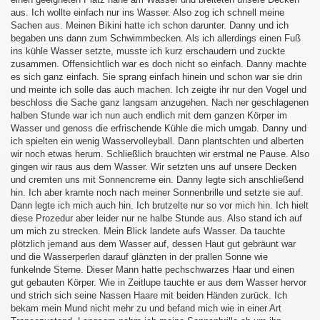
aus. Ich wollte einfach nur ins Wasser. Also zog ich schnell meine
Sachen aus. Meinen Bikini hatte ich schon darunter. Danny und ich
begaben uns dann zum Schwimmbecken. Als ich allerdings einen Fuß
ins kühle Wasser setzte, musste ich kurz erschaudern und zuckte
zusammen. Offensichtlich war es doch nicht so einfach. Danny machte
es sich ganz einfach. Sie sprang einfach hinein und schon war sie drin
und meinte ich solle das auch machen. Ich zeigte ihr nur den Vogel und
beschloss die Sache ganz langsam anzugehen. Nach ner geschlagenen
halben Stunde war ich nun auch endlich mit dem ganzen Körper im
Wasser und genoss die erfrischende Kühle die mich umgab. Danny und
ich spielten ein wenig Wasservolleyball. Dann plantschten und alberten
wir noch etwas herum. Schließlich brauchten wir erstmal ne Pause. Also
gingen wir raus aus dem Wasser. Wir setzten uns auf unsere Decken
und cremten uns mit Sonnencreme ein. Danny legte sich anschließend
hin. Ich aber kramte noch nach meiner Sonnenbrille und setzte sie auf.
Dann legte ich mich auch hin. Ich brutzelte nur so vor mich hin. Ich hielt
diese Prozedur aber leider nur ne halbe Stunde aus. Also stand ich auf
Khan
um mich zu strecken. Mein Blick landete aufs Wasser. Da tauchte
plötzlich jemand aus dem Wasser auf, dessen Haut gut gebräunt war
und die Wasserperlen darauf glänzten in der prallen Sonne wie
funkelnde Sterne. Dieser Mann hatte pechschwarzes Haar und einen
gut gebauten Körper. Wie in Zeitlupe tauchte er aus dem Wasser hervor
und strich sich seine Nassen Haare mit beiden Händen zurück. Ich
bekam mein Mund nicht mehr zu und befand mich wie in einer Art