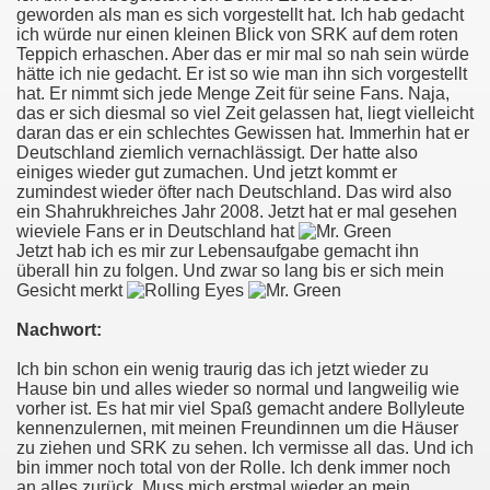
geworden als man es sich vorgestellt hat. Ich hab gedacht
ich würde nur einen kleinen Blick von SRK auf dem roten
Teppich erhaschen. Aber das er mir mal so nah sein würde
hätte ich nie gedacht. Er ist so wie man ihn sich vorgestellt
hat. Er nimmt sich jede Menge Zeit für seine Fans. Naja,
das er sich diesmal so viel Zeit gelassen hat, liegt vielleicht
daran das er ein schlechtes Gewissen hat. Immerhin hat er
Deutschland ziemlich vernachlässigt. Der hatte also
einiges wieder gut zumachen. Und jetzt kommt er
zumindest wieder öfter nach Deutschland. Das wird also
ein Shahrukhreiches Jahr 2008. Jetzt hat er mal gesehen
wieviele Fans er in Deutschland hat
Jetzt hab ich es mir zur Lebensaufgabe gemacht ihn
überall hin zu folgen. Und zwar so lang bis er sich mein
Gesicht merkt
Nachwort:
Ich bin schon ein wenig traurig das ich jetzt wieder zu
Hause bin und alles wieder so normal und langweilig wie
vorher ist. Es hat mir viel Spaß gemacht andere Bollyleute
kennenzulernen, mit meinen Freundinnen um die Häuser
zu ziehen und SRK zu sehen. Ich vermisse all das. Und ich
bin immer noch total von der Rolle. Ich denk immer noch
an alles zurück. Muss mich erstmal wieder an mein