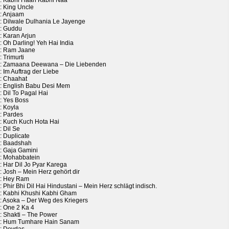
: Kabhi Haan Kabhi Naa
: King Uncle
: Anjaam
: Dilwale Dulhania Le Jayenge
: Guddu
: Karan Arjun
 Oh Darling! Yeh Hai India
: Ram Jaane
 Trimurti
: Zamaana Deewana – Die Liebenden
 Im Auftrag der Liebe
: Chaahat
: English Babu Desi Mem
 Dil To Pagal Hai
: Yes Boss
: Koyla
: Pardes
: Kuch Kuch Hota Hai
 Dil Se
: Duplicate
: Baadshah
: Gaja Gamini
: Mohabbatein
: Har Dil Jo Pyar Karega
 Josh – Mein Herz gehört dir
: Hey Ram
 Phir Bhi Dil Hai Hindustani – Mein Herz schlägt indisch.
: Kabhi Khushi Kabhi Gham
: Asoka – Der Weg des Kriegers
: One 2 Ka 4
: Shakti – The Power
: Hum Tumhare Hain Sanam