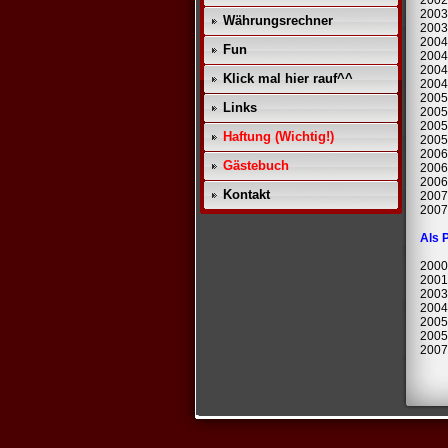
2002
2003
Währungsrechner
2003:
2004
Fun
2004
2004
Klick mal hier rauf^^
2004
2005
Links
2005:
2005
Haftung (Wichtig!)
2005
2006
Gästebuch
2006
2006
Kontakt
2007
2007
Als 
2000:
2001
2003
2004
2005
2005
2007