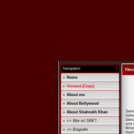
Navigation
Filmo
Home
Vorwort (Copy)
About me
About Bollywood
Seine
About Shahrukh Khan
indi
über
=> Wer ist SRK?
und s
Böse
=> Biografie
mach