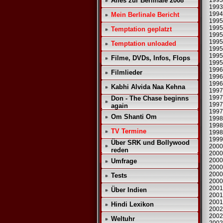
Alles zur Berlinale 2008
1993
1993
1994
Mein Berlinale Bericht
1995
1995
Temptation geplatzt
1995
1995:
Temptation unloaded
1995
1995:
Filme, DVDs, Infos, Flops
1995
1996:
Filmlieder
1996
1996
Kabhi Alvida Naa Kehna
1997:
1997
Don - The Chase beginns
1997
again
1997
Om Shanti Om
1998
1998:
TV Termine
1998
1999
Über SRK und Bollywood
2000
reden
2000
2000
Umfrage
2000:
2000
Tests
2000:
2001
Über Indien
2001
2001
Hindi Lexikon
2002
2002
Weltuhr