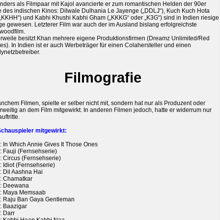
nders als Filmpaar mit Kajol avancierte er zum romantischen Helden der 90er
e des indischen Kinos: Dilwale Dulhania Le Jayenge („DDLJ“), Kuch Kuch Hota
(„KKHH“) und Kabhi Khushi Kabhi Gham („KKKG“ oder „K3G“) sind in Indien riesige
ge gewesen. Letzterer Film war auch der im Ausland bislang erfolgreichste
ywoodfilm.
lerweile besitzt Khan mehrere eigene Produktionsfirmen (Dreamz Unlimited/Red
ies). In Indien ist er auch Werbeträger für einen Colahersteller und einen
ynetzbetreiber.
Filmografie
nchem Filmen, spielte er selber nicht mit, sondern hat nur als Produzent oder
weitig an dem Film mitgewirkt. In anderen Filmen jedoch, hatte er widerrum nur
uftritte.
Schauspieler mitgewirkt:
: In Which Annie Gives It Those Ones
 Fauji (Fernsehserie)
: Circus (Fernsehserie)
 Idiot (Fernsehserie)
: Dil Aashna Hai
: Chamatkar
: Deewana
: Maya Memsaab
: Raju Ban Gaya Gentleman
: Baazigar
: Darr