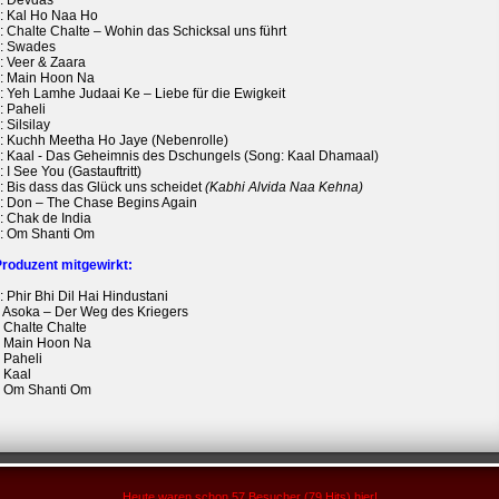
: Devdas
: Kal Ho Naa Ho
 Chalte Chalte – Wohin das Schicksal uns führt
: Swades
: Veer & Zaara
: Main Hoon Na
: Yeh Lamhe Judaai Ke – Liebe für die Ewigkeit
: Paheli
 Silsilay
: Kuchh Meetha Ho Jaye (Nebenrolle)
: Kaal - Das Geheimnis des Dschungels (Song: Kaal Dhamaal)
:
I See You (Gastauftritt)
: Bis dass das Glück uns scheidet
(Kabhi Alvida Naa Kehna)
: Don – The Chase Begins Again
: Chak de India
: Om Shanti Om
Produzent mitgewirkt:
 Phir Bhi Dil Hai Hindustani
 Asoka – Der Weg des Kriegers
 Chalte Chalte
 Main Hoon Na
 Paheli
 Kaal
 Om Shanti Om
Heute waren schon 57 Besucher (79 Hits) hier!