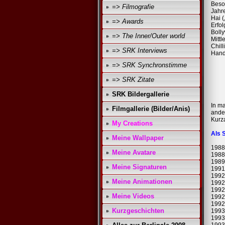
Beso
=> Filmografie
Jahr
Hai 
=> Awards
Erfol
Boll
=> The Inner/Outer world
Mitt
Chill
=> SRK Interviews
Hand
=> SRK Synchronstimme
=> SRK Zitate
SRK Bildergallerie
In ma
Filmgallerie (Bilder/Anis)
ander
Kurza
My Creations
Als 
Meine Wallpaper
1988
Meine Avatare
1988:
1989
Meine Signaturen
1991:
1992
Meine Animationen
1992
1992
Meine Videos
1992
1992
Kurzgeschichten
1993
1993