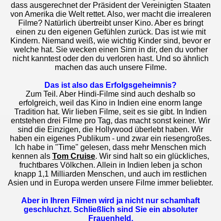
dass ausgerechnet der Präsident der Vereinigten Staaten
von Amerika die Welt rettet. Also, wer macht die irrealeren
Filme? Natürlich übertreibt unser Kino. Aber es bringt
einen zu den eigenen Gefühlen zurück. Das ist wie mit
Kindern. Niemand weiß, wie wichtig Kinder sind, bevor er
welche hat. Sie wecken einen Sinn in dir, den du vorher
nicht kanntest oder den du verloren hast. Und so ähnlich
machen das auch unsere Filme.
Das ist also das Erfolgsgeheimnis?
Zum Teil. Aber Hindi-Filme sind auch deshalb so
erfolgreich, weil das Kino in Indien eine enorm lange
Tradition hat. Wir lieben Filme, seit es sie gibt. In Indien
entstehen drei Filme pro Tag, das macht sonst keiner. Wir
sind die Einzigen, die Hollywood überlebt haben. Wir
haben ein eigenes Publikum - und zwar ein riesengroßes.
Ich habe in "Time" gelesen, dass mehr Menschen mich
kennen als
Tom Cruise
. Wir sind halt so ein glückliches,
fruchtbares Völkchen. Allein in Indien leben ja schon
knapp 1,1 Milliarden Menschen, und auch im restlichen
Asien und in Europa werden unsere Filme immer beliebter.
Aber in Ihren Filmen wird ja nicht nur schamhaft
geschluchzt. Schließlich sind Sie ein absoluter
Frauenheld.