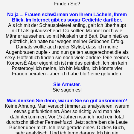
Finden Sie?
Na ja ... Frauen schwärmen von Ihrem Lächeln, Ihrem
Blick. Im Internet gibt es sogar Gedichte darüber.
Als ich mit der Schauspielerei anfing, galt ich überhaupt
nicht als gutaussehend. Da sollten Männer noch wie
Männer aussehen, so mit Muskeln und Bart. Dann hieß es
plötzlich, ich hätte nur wegen meiner Grübchen Erfolg.
Damals wollte auch jeder Stylist, dass ich meine
Augenbrauen zupfe - und nun gelten ausgerechnet die als
sexy. Hoffentlich finden sie noch viele andere Teile meines
KörpersÉ Aber eigentlich ist mir das peinlich. Ich bin kein
Posterboy! Ich meine, ich bin Muslim, ich könnte vier
Frauen heiraten - aber ich habe bloß eine gefunden.
Sie Ärmster.
Sie sagen es!
Was denken Sie denn, warum Sie so gut ankommen?
Keine Ahnung. Man versucht immer zu analysieren, warum
etwas gut funktioniert. Aber so richtig wird man nie
dahinterkommen. Vor 15 Jahren war ich noch ein total
durchschnittlicher Fernsehfuzzi. Jetzt schreiben die Leute
Bücher über mich. Ich lese gerade eines. Dickes Buch,
sehr analytisch. Und ich lerne daraus: Ich bin ein