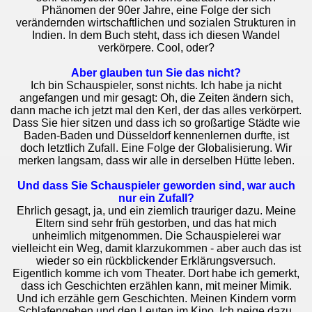
Phänomen der 90er Jahre, eine Folge der sich
verändernden wirtschaftlichen und sozialen Strukturen in
Indien. In dem Buch steht, dass ich diesen Wandel
verkörpere. Cool, oder?
Aber glauben tun Sie das nicht?
Ich bin Schauspieler, sonst nichts. Ich habe ja nicht
angefangen und mir gesagt: Oh, die Zeiten ändern sich,
dann mache ich jetzt mal den Kerl, der das alles verkörpert.
Dass Sie hier sitzen und dass ich so großartige Städte wie
Baden-Baden und Düsseldorf kennenlernen durfte, ist
doch letztlich Zufall. Eine Folge der Globalisierung. Wir
merken langsam, dass wir alle in derselben Hütte leben.
Und dass Sie Schauspieler geworden sind, war auch
nur ein Zufall?
Ehrlich gesagt, ja, und ein ziemlich trauriger dazu. Meine
Eltern sind sehr früh gestorben, und das hat mich
unheimlich mitgenommen. Die Schauspielerei war
vielleicht ein Weg, damit klarzukommen - aber auch das ist
wieder so ein rückblickender Erklärungsversuch.
Eigentlich komme ich vom Theater. Dort habe ich gemerkt,
dass ich Geschichten erzählen kann, mit meiner Mimik.
Und ich erzähle gern Geschichten. Meinen Kindern vorm
Schlafengehen und den Leuten im Kino. Ich neige dazu,