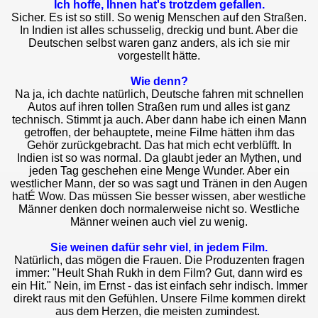
Ich hoffe, Ihnen hat's trotzdem gefallen.
Sicher. Es ist so still. So wenig Menschen auf den Straßen.
In Indien ist alles schusselig, dreckig und bunt. Aber die
Deutschen selbst waren ganz anders, als ich sie mir
vorgestellt hätte.
Wie denn?
Na ja, ich dachte natürlich, Deutsche fahren mit schnellen
Autos auf ihren tollen Straßen rum und alles ist ganz
technisch. Stimmt ja auch. Aber dann habe ich einen Mann
getroffen, der behauptete, meine Filme hätten ihm das
Gehör zurückgebracht. Das hat mich echt verblüfft. In
Indien ist so was normal. Da glaubt jeder an Mythen, und
jeden Tag geschehen eine Menge Wunder. Aber ein
westlicher Mann, der so was sagt und Tränen in den Augen
hatÉ Wow. Das müssen Sie besser wissen, aber westliche
Männer denken doch normalerweise nicht so. Westliche
Männer weinen auch viel zu wenig.
Sie weinen dafür sehr viel, in jedem Film.
Natürlich, das mögen die Frauen. Die Produzenten fragen
immer: "Heult Shah Rukh in dem Film? Gut, dann wird es
ein Hit." Nein, im Ernst - das ist einfach sehr indisch. Immer
direkt raus mit den Gefühlen. Unsere Filme kommen direkt
aus dem Herzen, die meisten zumindest.