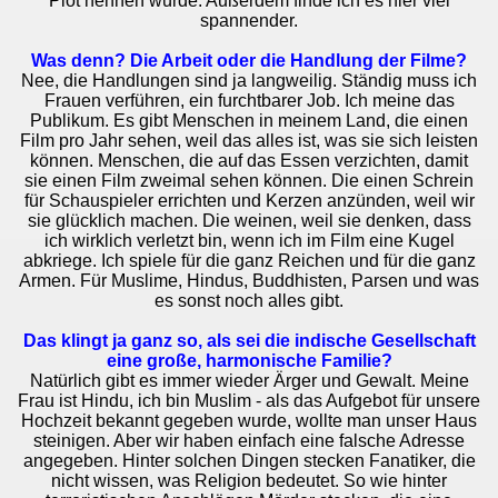
Plot nennen würde. Außerdem finde ich es hier viel
spannender.
Was denn? Die Arbeit oder die Handlung der Filme?
Nee, die Handlungen sind ja langweilig. Ständig muss ich
Frauen verführen, ein furchtbarer Job. Ich meine das
Publikum. Es gibt Menschen in meinem Land, die einen
Film pro Jahr sehen, weil das alles ist, was sie sich leisten
können. Menschen, die auf das Essen verzichten, damit
sie einen Film zweimal sehen können. Die einen Schrein
für Schauspieler errichten und Kerzen anzünden, weil wir
sie glücklich machen. Die weinen, weil sie denken, dass
ich wirklich verletzt bin, wenn ich im Film eine Kugel
abkriege. Ich spiele für die ganz Reichen und für die ganz
Armen. Für Muslime, Hindus, Buddhisten, Parsen und was
es sonst noch alles gibt.
Das klingt ja ganz so, als sei die indische Gesellschaft
eine große, harmonische Familie?
Natürlich gibt es immer wieder Ärger und Gewalt. Meine
Frau ist Hindu, ich bin Muslim - als das Aufgebot für unsere
Hochzeit bekannt gegeben wurde, wollte man unser Haus
steinigen. Aber wir haben einfach eine falsche Adresse
angegeben. Hinter solchen Dingen stecken Fanatiker, die
nicht wissen, was Religion bedeutet. So wie hinter