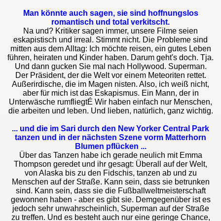
Man könnte auch sagen, sie sind hoffnungslos
romantisch und total verkitscht.
Na und? Kritiker sagen immer, unsere Filme seien
eskapistisch und irreal. Stimmt nicht. Die Probleme sind
mitten aus dem Alltag: Ich möchte reisen, ein gutes Leben
führen, heiraten und Kinder haben. Darum geht's doch. Tja.
Und dann gucken Sie mal nach Hollywood. Superman.
Der Präsident, der die Welt vor einem Meteoriten rettet.
Außerirdische, die im Magen nisten. Also, ich weiß nicht,
aber für mich ist das Eskapismus. Ein Mann, der in
Unterwäsche rumfliegtÉ Wir haben einfach nur Menschen,
die arbeiten und leben. Und lieben, natürlich, ganz wichtig.
... und die im Sari durch den New Yorker Central Park
tanzen und in der nächsten Szene vorm Matterhorn
Blumen pflücken ...
Über das Tanzen habe ich gerade neulich mit Emma
Thompson geredet und ihr gesagt: Überall auf der Welt,
von Alaska bis zu den Fidschis, tanzen ab und zu
Menschen auf der Straße. Kann sein, dass sie betrunken
sind. Kann sein, dass sie die Fußballweltmeisterschaft
gewonnen haben - aber es gibt sie. Demgegenüber ist es
jedoch sehr unwahrscheinlich, Superman auf der Straße
zu treffen. Und es besteht auch nur eine geringe Chance,