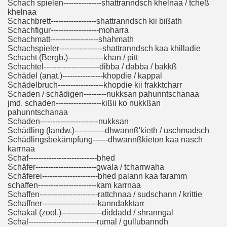
Schach spielen---------------shattranndsch khelnaa / tcheß
khelnaa
Schachbrett------------------shattranndsch kii bißath
Schachfigur-------------------moharra
Schachmatt-------------------shahmath
Schachspieler-----------------shattranndsch kaa khilladie
Schacht (Bergb.)--------------khan / pitt
Schachtel----------------------dibba / dabba / bakkß
Schädel (anat.)----------------khopdie / kappal
Schädelbruch------------------khopdie kii frakktcharr
Schaden / schädigen---------nukksan pahunntschanaa
jmd. schaden------------------kißii ko nukkßan
pahunntschanaa
Schaden-----------------------nukksan
Schädling (landw.)------------dhwannß'kieth / uschmadsch
Schädlingsbekämpfung------dhwannßkieton kaa nasch
karrnaa
Schaf---------------------------bhed
Schäfer------------------------gwala / tcharrwaha
Schäferei----------------------bhed palann kaa faramm
schaffen-----------------------kam karrnaa
Schaffen-----------------------rattchnaa / sudschann / krittie
Schaffner----------------------kanndakktarr
Schakal (zool.)----------------diddadd / shranngal
Schal---------------------------rumal / gullubanndh