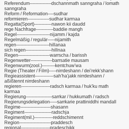
Referendum---------------dschannmath sanngraha / lomath
sanngraha
Reform / Reformation----sudhar
reformieren---------------sudhar karrnaa
Regatta(Sport)------------nawon kii daudd
rege Nachfrage------------baddie mangh
Regel-----------------------nijamm / kajda
Regelmäßig / regulär-----nijamith
regen-----------------------hillanaa
sich regen------------------hillnaa
Regen----------------------warrscha / barissh
Regenwetter---------------barrsatie mausam
Regenwurm(zool.)---------kentchuw'wa
Regie (Theater / Film)-----nirrdeshann / dei'rekk'shann
Regieassistent-------------sah'ha'jakk nirrdeshann /
aßißtennt nirrdeshann
regieren--------------------radsch karrnaa / huk'ku math
karrnaa
Regierung------------------sarrkar / hukkumath / radsch
Regierungsdelegation-----sarrkarie prattiniddhi mandall
Regime---------------------shasann
Regiment-------------------radschja
Regiment(mil.)-------------reddschimennt
Region----------------------praddesch
regional--------------------pradeschikk