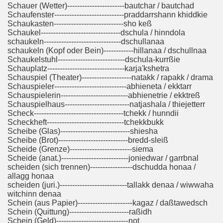
Schauer (Wetter)-----------------------bautchar / bautchad
Schaufenster----------------------------praddarrshann khiddkie
Schaukasten----------------------------sho keß
Schaukel--------------------------------dschula / hinndola
schaukeln-------------------------------dschullanaa
schaukeln (Kopf oder Bein)------------hillanaa / dschullnaa
Schaukelstuhl---------------------------dschula-kurrßie
Schauplatz-------------------------------karja'kshetra
Schauspiel (Theater)--------------------natakk / rapakk / drama
Schauspieler-----------------------------abhieneta / ekktarr
Schauspielerin---------------------------abhienetrie / ekktreß
Schauspielhaus--------------------------natjashala / thiejetterr
Scheck------------------------------------tchekk / hunndii
Scheckheft-------------------------------tchekkbukk
Scheibe (Glas)----------------------------shiesha
Scheibe (Brot)----------------------------bredd-sleiß
Scheide (Grenze)-------------------------siema
Scheide (anat.)---------------------------joniedwar / garrbnal
scheiden (sich trennen)-----------------dschudda honaa /
allagg honaa
scheiden (juri.)---------------------------tallakk denaa / wiwwaha
witchinn denaa
Schein (aus Papier)----------------------kagaz / daßtawedsch
Schein (Quittung)------------------------raßidh
Schein (Geld)-----------------------------not