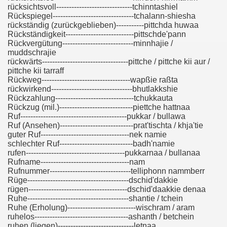
rücksichtsvoll------------------------------tchinntashiel
Rückspiegel--------------------------------tchalann-shiesha
rückständig (zurückgeblieben)-----------pittchda huwaa
Rückständigkeit---------------------------pittschde'pann
Rückvergütung----------------------------minnhajie /
muddschrajie
rückwärts----------------------------------pittche / pittche kii aur /
pittche kii tarraff
Rückweg-----------------------------------wapßie raßta
rückwirkend--------------------------------bhutlakkshie
Rückzahlung-------------------------------tchukkauta
Rückzug (mil.)-----------------------------piettche hattnaa
Ruf------------------------------------------pukkar / bullawa
Ruf (Ansehen)-----------------------------prat'tischta / khja'tie
guter Ruf-----------------------------------nek namie
schlechter Ruf-----------------------------badh'namie
rufen---------------------------------------pukkarnaa / bullanaa
Rufname-----------------------------------nam
Rufnummer--------------------------------telliphonn nammberr
Rüge----------------------------------------dschid'dakkie
rügen---------------------------------------dschid'daakkie denaa
Ruhe----------------------------------------shantie / tchein
Ruhe (Erholung)---------------------------wischram / aram
ruhelos-------------------------------------ashanth / betchein
ruhen (liegen)------------------------------letnaa