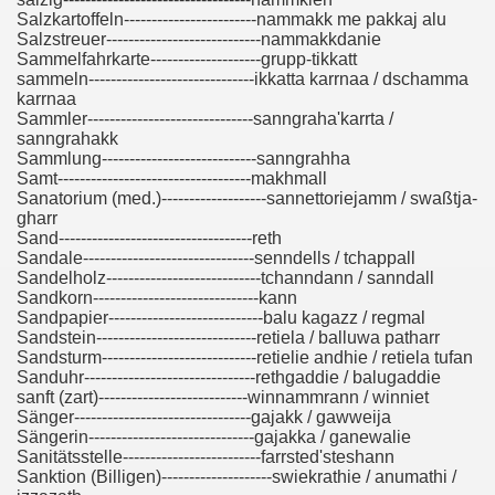
Salzkartoffeln------------------------nammakk me pakkaj alu
Salzstreuer----------------------------nammakkdanie
Sammelfahrkarte--------------------grupp-tikkatt
sammeln------------------------------ikkatta karrnaa / dschamma
karrnaa
Sammler------------------------------sanngraha'karrta /
sanngrahakk
Sammlung----------------------------sanngrahha
Samt-----------------------------------makhmall
Sanatorium (med.)-------------------sannettoriejamm / swaßtja-
gharr
Sand-----------------------------------reth
Sandale-------------------------------senndells / tchappall
Sandelholz----------------------------tchanndann / sanndall
Sandkorn------------------------------kann
Sandpapier----------------------------balu kagazz / regmal
Sandstein-----------------------------retiela / balluwa patharr
Sandsturm----------------------------retielie andhie / retiela tufan
Sanduhr-------------------------------rethgaddie / balugaddie
sanft (zart)---------------------------winnammrann / winniet
Sänger--------------------------------gajakk / gawweija
Sängerin------------------------------gajakka / ganewalie
Sanitätsstelle-------------------------farrsted'steshann
Sanktion (Billigen)--------------------swiekrathie / anumathi /