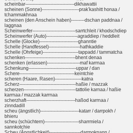
scheinbar---------------------------------dikhawattii
scheinen (Sonne)-------------------------prak'kashitt honaa /
tchammakhnaa
scheinen (den Anschein haben)---------dschan paddnaa /
laggnaa
Scheinwerfer-----------------------------sarrtchleit / khodschdiep
Scheinwerfer (Auto)---------------------agraddiep / heddleit
Schelle (Glocke)--------------------------ghanntie
Schelle (Handfessel)---------------------hathkaddie
Schelle (Ohrfeige)------------------------tappadd / tammatcha
schenken----------------------------------bhent denaa
schenken (erlassen)----------------------maf karrnaa
Schenkung--------------------------------uppar / dan
Schere-------------------------------------keintchie
scheren (Haare, Rasen)------------------katna
Scherz--------------------------------------haßie / mazzak
scherzen-----------------------------------tattolie karnaa / haßie
karrnaa / mazzak karrnaa
scherzhaft---------------------------------haßod karrnaa /
zinndadill
scheu (ängstlich)--------------------------katarr / darrpokh /
bhieru
scheu (schüchtern)-----------------------sharrmiela /
sannkotchie
Scheu (Ängstlichkeit)---------------------darrpokpann /