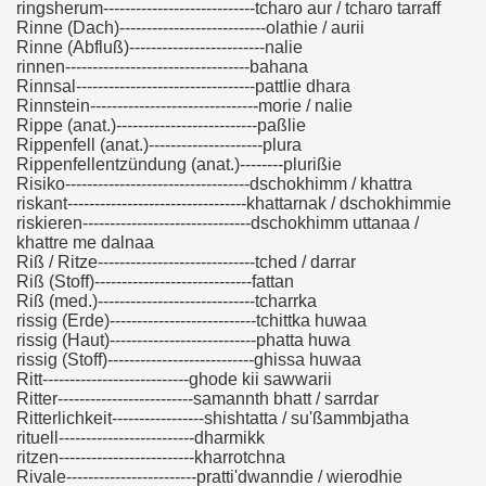
ringsherum----------------------------tcharo aur / tcharo tarraff
Rinne (Dach)---------------------------olathie / aurii
Rinne (Abfluß)-------------------------nalie
rinnen----------------------------------bahana
Rinnsal---------------------------------pattlie dhara
Rinnstein-------------------------------morie / nalie
Rippe (anat.)--------------------------paßlie
Rippenfell (anat.)---------------------plura
Rippenfellentzündung (anat.)--------plurißie
Risiko----------------------------------dschokhimm / khattra
riskant---------------------------------khattarnak / dschokhimmie
riskieren-------------------------------dschokhimm uttanaa /
khattre me dalnaa
Riß / Ritze-----------------------------tched / darrar
Riß (Stoff)-----------------------------fattan
Riß (med.)-----------------------------tcharrka
rissig (Erde)---------------------------tchittka huwaa
rissig (Haut)---------------------------phatta huwa
rissig (Stoff)---------------------------ghissa huwaa
Ritt---------------------------ghode kii sawwarii
Ritter-------------------------samannth bhatt / sarrdar
Ritterlichkeit-----------------shishtatta / su'ßammbjatha
rituell-------------------------dharmikk
ritzen-------------------------kharrotchna
Rivale------------------------pratti'dwanndie / wierodhie