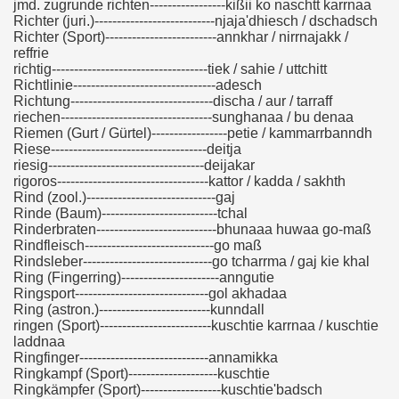
jmd. zugrunde richten-----------------kißii ko naschtt karrnaa
Richter (juri.)---------------------------njaja'dhiesch / dschadsch
Richter (Sport)-------------------------annkhar / nirrnajakk /
reffrie
richtig-----------------------------------tiek / sahie / uttchitt
Richtlinie--------------------------------adesch
Richtung--------------------------------discha / aur / tarraff
riechen----------------------------------sunghanaa / bu denaa
Riemen (Gurt / Gürtel)-----------------petie / kammarrbanndh
Riese-----------------------------------deitja
riesig-----------------------------------deijakar
rigoros----------------------------------kattor / kadda / sakhth
Rind (zool.)-----------------------------gaj
Rinde (Baum)--------------------------tchal
Rinderbraten---------------------------bhunaaa huwaa go-maß
Rindfleisch-----------------------------go maß
Rindsleber-----------------------------go tcharrma / gaj kie khal
Ring (Fingerring)----------------------anngutie
Ringsport------------------------------gol akhadaa
Ring (astron.)-------------------------kunndall
ringen (Sport)-------------------------kuschtie karrnaa / kuschtie
laddnaa
Ringfinger-----------------------------annamikka
Ringkampf (Sport)--------------------kuschtie
Ringkämpfer (Sport)------------------kuschtie'badsch