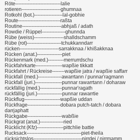
Röte-----------------------------lalie
rotieren-------------------------ghumnaa
Rotkohl (bot.)------------------lal-gobhie
Route---------------------------raßta
Routine-------------------------abhjaß / adath
Rowdie / Rüppel---------------ghunnda
Rübe (weiss)-------------------shalldschamm
Rübe (rot)----------------------tchukkanndarr
rücken-------------------------sarrakknaa / khißakknaa
Rücken (anat.)----------------piet
Rückenmark (med.)----------merrurrdschu
Rückfahrkarte-----------------wapßie tikkatt
Rückfahrt / Rückreise--------wapßie jatra / wapßie saffarr
Rückfall (med.)---------------awarrtann / punnar'ragmann
Rückfall (juri.)-----------------punnar rawarrtann / doharaw
rückfällig (med.)--------------punnar'ragath
rückfällig (juri.)----------------punnar rawarrtie
Rückflug-----------------------wapßie uddan
Rückfrage---------------------dobara putch-tatch / dobara
darrjaphatt
Rückgabe----------------------wabßie
Rückgrat (anat.)---------------ried
Rücklicht (Kfz)-----------------pittchlie battie
Rucksack-----------------------------------piet-theila
rücksichtslos-------------------------------nirrdei / nirrmamm