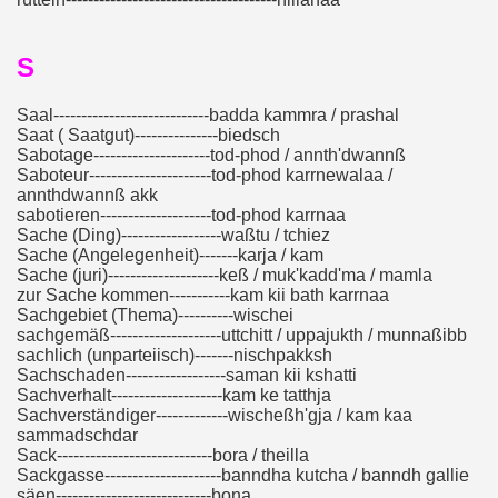
S
Saal----------------------------badda kammra / prashal
Saat ( Saatgut)---------------biedsch
Sabotage---------------------tod-phod / annth'dwannß
Saboteur----------------------tod-phod karrnewalaa /
annthdwannß akk
sabotieren--------------------tod-phod karrnaa
Sache (Ding)------------------waßtu / tchiez
Sache (Angelegenheit)-------karja / kam
Sache (juri)--------------------keß / muk'kadd'ma / mamla
zur Sache kommen-----------kam kii bath karrnaa
Sachgebiet (Thema)----------wischei
sachgemäß--------------------uttchitt / uppajukth / munnaßibb
sachlich (unparteiisch)-------nischpakksh
Sachschaden------------------saman kii kshatti
Sachverhalt--------------------kam ke tatthja
Sachverständiger-------------wischeßh'gja / kam kaa
sammadschdar
Sack----------------------------bora / theilla
Sackgasse---------------------banndha kutcha / banndh gallie
säen----------------------------bona