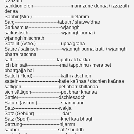
izzazath
sanktionieren-------------------------mannzurie denaa / izzazath
denaa
Saphir (Min.)--------------------------nielamm
Sarg-----------------------------tabuth / shaww'dhar
Sarkasmus----------------------wjanngh
sarkastisch----------------------wjanngh'purna /
wjanngh'mischrath
Satellit (Astro.)-----------------uppa'graha
Satire / satirisch----------------wjanngh'purna'kratti / wjanngh
bharra rattchna
satt------------------------------tappth / tchakka
ich bin satt----------------------mai tappth hu / mera pet
bharrgajja hai
Sattel (Pferd)-------------------kathi / dschien
satteln---------------------------katie kaßnaa / dschien kaßnaa
sättigen-------------------------pet bharr khillanaa
sich sättigen--------------------pet bharr khanaa
Sattler---------------------------dschiesadch
Saturn (astron.)----------------shannijann
Satz------------------------------wakja
Satz (Gebühr)-------------------darr
Satz (Sport)---------------------khel kaa bhagh
Satzung-------------------------nijamm
sauber--------------------------saf / shuddh