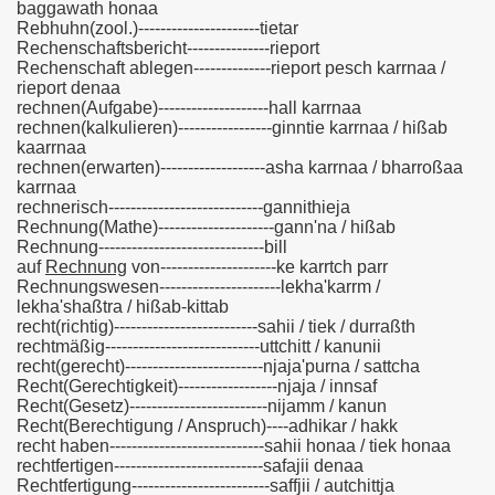
baggawath honaa
Rebhuhn(zool.)----------------------tietar
Rechenschaftsbericht---------------rieport
Rechenschaft ablegen--------------rieport pesch karrnaa /
rieport denaa
rechnen(Aufgabe)--------------------hall karrnaa
rechnen(kalkulieren)-----------------ginntie karrnaa / hißab
kaarrnaa
rechnen(erwarten)-------------------asha karrnaa / bharroßaa
karrnaa
rechnerisch----------------------------gannithieja
Rechnung(Mathe)---------------------gann'na / hißab
Rechnung------------------------------bill
auf
Rechnung
von---------------------ke karrtch parr
Rechnungswesen----------------------lekha'karrm /
lekha'shaßtra / hißab-kittab
recht(richtig)--------------------------sahii / tiek / durraßth
rechtmäßig----------------------------uttchitt / kanunii
recht(gerecht)-------------------------njaja'purna / sattcha
Recht(Gerechtigkeit)------------------njaja / innsaf
Recht(Gesetz)-------------------------nijamm / kanun
Recht(Berechtigung / Anspruch)----adhikar / hakk
recht haben----------------------------sahii honaa / tiek honaa
rechtfertigen---------------------------safajii denaa
Rechtfertigung-------------------------saffjii / autchittja