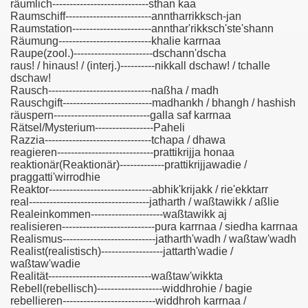
räumlich----------------------------sthan kaa
Raumschiff-------------------------anntharrikksch-jan
Raumstation-----------------------annthar'rikksch'ste'shann
Räumung---------------------------khalie karrnaa
Raupe(zool.)-----------------------dschann'dscha
raus! / hinaus! / (interj.)----------nikkall dschaw! / tchalle
dschaw!
Rausch------------------------------naßha / madh
Rauschgift--------------------------madhankh / bhangh / hashish
räuspern----------------------------galla saf karrnaa
Rätsel/Mysterium-----------------Paheli
Razzia-------------------------------tchapa / dhawa
reagieren----------------------------prattikrijja honaa
reaktionär(Reaktionär)-------------prattikrijjawadie /
praggatti'wirrodhie
Reaktor------------------------------abhik'krijakk / rie'ekktarr
real-----------------------------------jatharth / waßtawikk / aßlie
Realeinkommen---------------------waßtawikk aj
realisieren---------------------------pura karrnaa / siedha karrnaa
Realismus---------------------------jatharth'wadh / waßtaw'wadh
Realist(realistisch)------------------jattarth'wadie /
waßtaw'wadie
Realität------------------------------waßtaw'wikkta
Rebell(rebellisch)-------------------widdhrohie / bagie
rebellieren---------------------------widdhroh karrnaa /