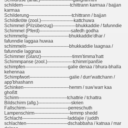
schildern---------------------------------tchittrann karrnaa / bajjan
karrnaa
Schilderung------------------------------tchittrann / bajjan
Schildkröte (zool.)-----------------------kattchuwa
Schimmel (Pilzüberzug)----------------bhukkaddie / fafunndie
Schimmel (Pferd)----------------------safedh godha
schimmelig-----------------------------bhukkaddie'dhar /
fafunndie laggaa huwaa
schimmeln------------------------------bhukkaddie laagnaa /
fafunndie laggnaa
Schimmer (Glanz)----------------------timm'timma'hatt
Schimmpanse (zool.)------------------tchimm'panßie
schimpfen------------------------------galie denaa / bhura-bhalla
kehennaa
Schimpfwort----------------------------galie / durr'wattchann /
app'bhashann
Schinken--------------------------------hemm / suw'warr kaa
ghoßtt
Schirm----------------------------------tchattrie / tchattra
Bildschirm (allg.)-----------------------skrien
Fallschirm------------------------------perreschuth
Lampenschirm-------------------------lemmp shedd
Schlacht--------------------------------laddajie / juddh
schlachten-----------------------------dschabbaha / katnaa / mar