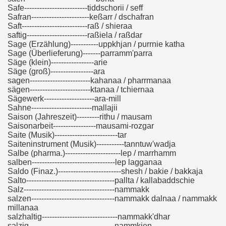
Safe-------------------------tiddschorii / seff
Safran-----------------------keßarr / dschafran
Saft--------------------------raß / shieraa
saftig------------------------raßiela / raßdar
Sage (Erzählung)-----------uppkhjan / purrnie katha
Sage (Überlieferung)-------parramm'parra
Säge (klein)-----------------arie
Säge (groß)-----------------ara
sagen------------------------kahanaa / pharrmanaa
sägen------------------------ktanaa / tchiernaa
Sägewerk--------------------ara-mill
Sahne------------------------mallajii
Saison (Jahreszeit)---------rithu / mausam
Saisonarbeit-----------------mausami-rozgar
Saite (Musik)-------------------------tar
Saiteninstrument (Musik)-----------tanntuw'wadja
Salbe (pharma.)----------------------lep / marrhamm
salben---------------------------------lep lagganaa
Saldo (Finaz.)-------------------------shesh / bakie / bakkaja
Salto-----------------------------------pallta / kallabaddschie
Salz------------------------------------nammakk
salzen---------------------------------nammakk dalnaa / nammakk
millanaa
salzhaltig------------------------------nammakk'dhar
salzig----------------------------------nammkien