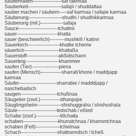
sauberhalten-------------------saf rakhnaa
Sauberkeit----------------------safajii / shuddattaa
sauber machen / säubern-----saf karrnaa / safajie karrnaa
Säuberung----------------------shudhi / shudhikkarrnaa
Säuberung (mil.)---------------safaja
Sauce--------------------------tchattnii
sauer---------------------------khatta
sauer (beschwerlich)----------mushkill / katinn
Sauerkirch---------------------khattie tcherrie
säuerlich-----------------------khattaßa
Sauerstoff---------------------akßidschann
Sauerteig----------------------khammier
saufen (Tier)------------------piena
saufen (Mensch)--------------sharrab'khorie / maddjapp
karrnaa
Säufer-------------------------sharrabie / madddjapp /
naschebadsch
saugen------------------------tchußnaa
Säugetier (zool.)-------------sthanpajie
Säuglingsheim----------------shishuggraha / shishushala
Säule--------------------------tedschab / eßied
Schabe (zool.)----------------tillchatta
schaben-----------------------khurratchnaa / kharrontchnaa
schaben (Fell)----------------tchielnaa
Schach------------------------shattranndsch / tcheß