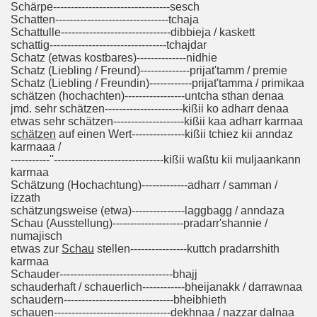
Schärpe---------------------------------sesch
Schatten--------------------------------tchaja
Schattulle-------------------------------dibbieja / kaskett
schattig---------------------------------tchajdar
Schatz (etwas kostbares)--------------nidhie
Schatz (Liebling / Freund)--------------prijat'tamm / premie
Schatz (Liebling / Freundin)------------prijat'tamma / primikaa
schätzen (hochachten)-----------------untcha sthan denaa
jmd. sehr schätzen----------------------kißii ko adharr denaa
etwas sehr schätzen--------------------kißii kaa adharr karrnaa
schätzen
auf einen Wert---------------kißii tchiez kii anndaz
karrnaaa /
-----------''-------------------------------kißii waßtu kii muljaankann
karrnaa
Schätzung (Hochachtung)-------------adharr / samman /
izzath
schätzungsweise (etwa)---------------laggbagg / anndaza
Schau (Ausstellung)--------------------pradarr'shannie /
numajisch
etwas zur
Schau
stellen----------------kuttch pradarrshith
karrnaa
Schauder--------------------------------bhajj
schauderhaft / schauerlich------------bheijanakk / darrawnaa
schaudern-------------------------------bheibhieth
schauen---------------------------------dekhnaa / nazzar dalnaa