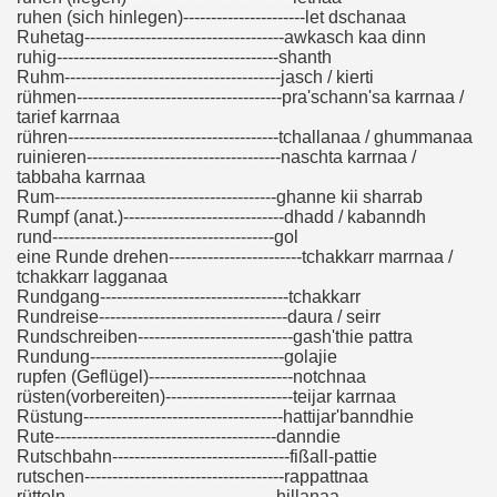
ruhen (sich hinlegen)----------------------let dschanaa
Ruhetag------------------------------------awkasch kaa dinn
ruhig----------------------------------------shanth
Ruhm---------------------------------------jasch / kierti
rühmen-------------------------------------pra'schann'sa karrnaa /
tarief karrnaa
rühren--------------------------------------tchallanaa / ghummanaa
ruinieren-----------------------------------naschta karrnaa /
tabbaha karrnaa
Rum----------------------------------------ghanne kii sharrab
Rumpf (anat.)-----------------------------dhadd / kabanndh
rund----------------------------------------gol
eine Runde drehen------------------------tchakkarr marrnaa /
tchakkarr lagganaa
Rundgang----------------------------------tchakkarr
Rundreise----------------------------------daura / seirr
Rundschreiben----------------------------gash'thie pattra
Rundung-----------------------------------golajie
rupfen (Geflügel)--------------------------notchnaa
rüsten(vorbereiten)-----------------------teijar karrnaa
Rüstung------------------------------------hattijar'banndhie
Rute----------------------------------------danndie
Rutschbahn--------------------------------fißall-pattie
rutschen------------------------------------rappattnaa
rütteln--------------------------------------hillanaa