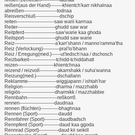
reißen(aus der Hand)--------khientch'karr nikhalnaa
abreißen----------------------todnaa
Reisverschluß----------------dschip
reiten-------------------------saw warii karrnaa
Reiter-------------------------ghudd saw war
Reitpferd---------------------saw'warie kaa ghoda
Reitsport---------------------ghudd saw warie
Reiz---------------------------a'karr'shann / manno'ramma'tha
Reiz (Verlockung)-----------pral'lo'bhann
Reiz / Erregung(med.)------ut'tedsch'naa / dschosch
Reizbarkeit------------------tchidd-tchiddahatt
reizen------------------------khientchnaa
reizend / reizvoll------------akarrshakk / suha'wanna
Reizung(med.)--------------dschallann
Reklamme-------------------wiggjapann / ishtah'har
Religion----------------------dharma / mazzhabb
religiös-----------------------dharmikk / mazzhabbie
Rennbahn--------------------reßkorrß
rennen-----------------------daudnaa
rennen (flüchten)------------bhaghnaa
Rennen (Sport)--------------daudd
Rennfahrer (Sport)----------daudbadsch
Rennpferd (Sport)-----------daud kaa ggoda
Rennrad (Sport)-------------daud kii seikill