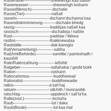
Rasierseife----------------------shewwingh kaa sabun
Rasierwasser--------------------shewwingh loshann
Rasse(Mensch)-----------------dschatie
Rasse(Tier)----------------------naßall
rasseln---------------------------dschann'dschanna'naa
Rasendiskriminierung-----------dschatie-bhedg
rassig-----------------------------baddijaa naßall kaa
rassisch---------------------------dschatieja / naßlie
Rast-------------------------------paddaw / tikkwa
rastlos----------------------------thakknewalaa
Raststätte------------------------dak-banngla
Rat(Versammlung)--------------sabha
Rat(Amt/Behörde)--------------samittie / parrieshadh /
kaunßill
Rate/Ratenzahlung--------------kißshtt
Ratgeber-------------------------sallahakar / geidd bukk
Ration-----------------------------rashann
Rationalismus--------------------buddhiewad
Rationalist------------------------buddhiewadie
ratlos-----------------------------a'sah'haj
ratsam--------------------------- uttchith / munnasibb
ratschlag-------------------------uppdesch / sall'la'ha
Ratte(zool.)-----------------------tschuha
Raub-------------------------------lut / daka
Raub(Beute)----------------------lut kaa mal