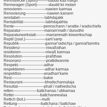
Rennstrecke (Sport)---------daudd kaa margh
Rennwagen (Sport)----------daudd kii motarr
renovieren--------------------nawien karrnaa
Renovierung------------------nawien karrann
renntabel---------------------labhdajakk
Rentabilität-------------------labhdajakhta
Rente-------------------------pennschann / wrattie / wadschiefa
Reparatur--------------------marram'math / durusthii
Reparaturwerkstatt---------marrammath kiiwerrkschap
Reptil (zool.)-----------------sarri'sarrp
Republik----------------------gannar'radschja / gannat'tanntra
Residenz----------------------niwaßsthan
residieren---------------------niwaß karrnaa
Resolution--------------------praßthaw
Resonanz---------------------prattidwannie
Respekt----------------------adhar
respektieren-----------------adhar karrnaa
respektlos-------------------anadharr'karie
Rest---------------------------bakie
Restaurant-------------------bhodschannalaja
Resultat----------------------phall / nathiedscha
retten--------------------battchanaa / ubbarnaa
Retter----------------------battchanewalaa
Rettich (bot.)--------------mulli
Rettung--------------------battchana / battchaw