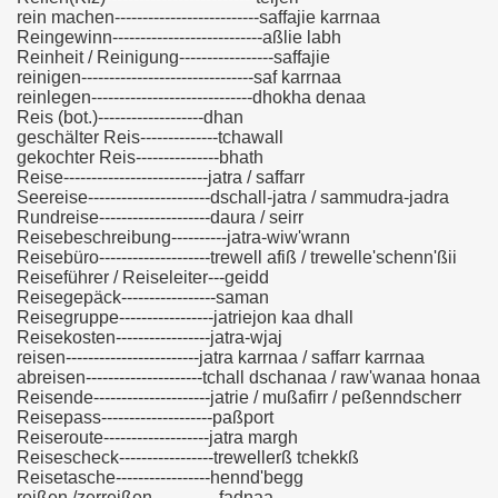
rein machen--------------------------saffajie karrnaa
Reingewinn---------------------------aßlie labh
Reinheit / Reinigung-----------------saffajie
reinigen-------------------------------saf karrnaa
reinlegen-----------------------------dhokha denaa
Reis (bot.)-------------------dhan
geschälter Reis--------------tchawall
gekochter Reis---------------bhath
Reise--------------------------jatra / saffarr
Seereise----------------------dschall-jatra / sammudra-jadra
Rundreise--------------------daura / seirr
Reisebeschreibung----------jatra-wiw'wrann
Reisebüro--------------------trewell afiß / trewelle'schenn'ßii
Reiseführer / Reiseleiter---geidd
Reisegepäck-----------------saman
Reisegruppe-----------------jatriejon kaa dhall
Reisekosten-----------------jatra-wjaj
reisen------------------------jatra karrnaa / saffarr karrnaa
abreisen---------------------tchall dschanaa / raw'wanaa honaa
Reisende---------------------jatrie / mußafirr / peßenndscherr
Reisepass--------------------paßport
Reiseroute-------------------jatra margh
Reisescheck-----------------trewellerß tchekkß
Reisetasche-----------------hennd'begg
reißen /zerreißen------------fadnaa