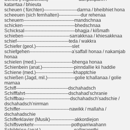
katarrtaa / bhieuta
scheuen ( fürchten)-----------------------darrna / bheibhiet hona
scheeuen (sich fernhalten)---------------dur rehenaa
scheuern-----------------------------------mandschnaa
schicken------------------------------------bhedschnaa
Schicksal-----------------------------------bhagja / kißmath
schieben--------------------------------sarrakknaa / khiesakknaa
schief------------------------------------teda / wakkra
Schiefer (geol.)-------------------------slet
schiefgehen-----------------------------a'saffall honaa / nakamjab
honaa
schielen (med.)-------------------------bhenga honaa
Schienbein (anat.)----------------------pinndallie kii haddie
Schiene (med.)--------------------------khapptchie
schießen (Jagd, mil.)-------------------golie tchallanaa / golie
marnaa
Schiff------------------------------------dschahadsch
Schifffahrt------------------------------dschahad'schranie
Schiffbau--------------------------------dschahadsch'sadschie /
dschahadsch'nirrman
Schiffer----------------------------------nawikk / mallaha /
dschahadschie
Schifferklavier (Musik)-----------------akkordiejon
Schiffsverkehr--------------------------pothparriwahann
Schildrüse (anat.)-----------------------gallgrannthi