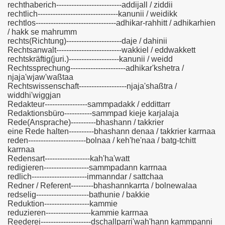
rechthaberich--------------------------addijall / ziddii
rechtlich--------------------------------kanunii / weidikk
rechtlos--------------------------------adhikar-rahhitt / adhikarhien
/ hakk se mahrumm
rechts(Richtung)----------------------daje / dahinii
Rechtsanwalt--------------------------wakkiel / eddwakkett
rechtskräftig(juri.)--------------------kanunii / weidd
Rechtssprechung----------------------adhikar'kshetra /
njaja'wjaw'waßtaa
Rechtswissenschaft-------------------njaja'shaßtra /
widdhi'wiggjan
Redakteur-----------------sammpadakk / eddittarr
Redaktionsbüro-----------sammpad kieje karjalaja
Rede(Ansprache)----------bhashann / takkrier
eine Rede halten----------bhashann denaa / takkrier karrnaa
reden-----------------------bolnaa / keh'he'naa / batg-tchitt
karrnaa
Redensart------------------kah'ha'watt
redigieren------------------sammpadann karrnaa
redlich----------------------immanndar / sattchaa
Redner / Referent---------bhashannkarrta / bolnewalaa
redselig---------------------bathunie / bakkie
Reduktion------------------kammie
reduzieren------------------kammie karrnaa
Reederei--------------------dschallparri'wah'hann kammpanni