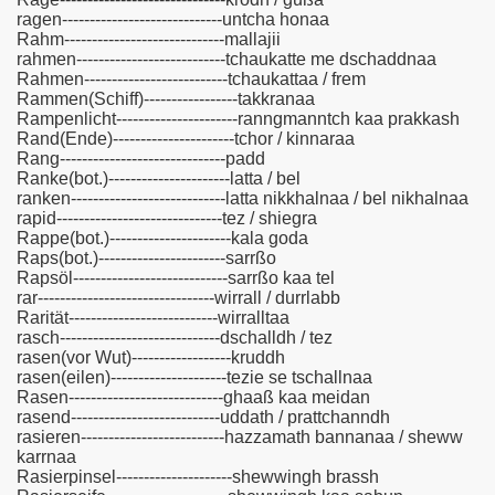
ragen-----------------------------untcha honaa
Rahm-----------------------------mallajii
rahmen---------------------------tchaukatte me dschaddnaa
Rahmen--------------------------tchaukattaa / frem
Rammen(Schiff)-----------------takkranaa
Rampenlicht----------------------ranngmanntch kaa prakkash
Rand(Ende)----------------------tchor / kinnaraa
Rang------------------------------padd
Ranke(bot.)----------------------latta / bel
ranken----------------------------latta nikkhalnaa / bel nikhalnaa
rapid------------------------------tez / shiegra
Rappe(bot.)----------------------kala goda
Raps(bot.)-----------------------sarrßo
Rapsöl----------------------------sarrßo kaa tel
rar--------------------------------wirrall / durrlabb
Rarität---------------------------wirralltaa
rasch-----------------------------dschalldh / tez
rasen(vor Wut)------------------kruddh
rasen(eilen)---------------------tezie se tschallnaa
Rasen----------------------------ghaaß kaa meidan
rasend---------------------------uddath / prattchanndh
rasieren--------------------------hazzamath bannanaa / sheww
karrnaa
Rasierpinsel---------------------shewwingh brassh