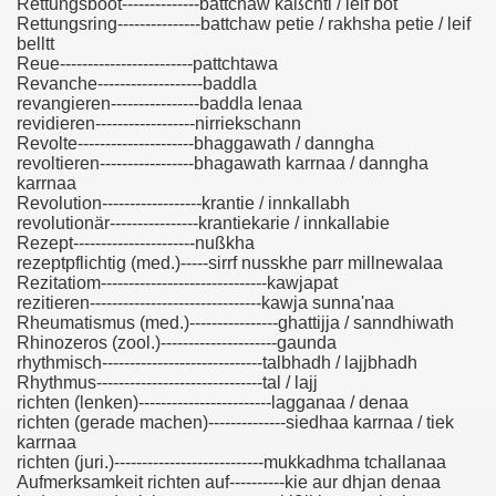
Rettungsboot--------------battchaw kaßchti / leif bot
Rettungsring---------------battchaw petie / rakhsha petie / leif
belltt
Reue------------------------pattchtawa
Revanche-------------------baddla
revangieren----------------baddla lenaa
revidieren------------------nirriekschann
Revolte---------------------bhaggawath / danngha
revoltieren-----------------bhagawath karrnaa / danngha
karrnaa
Revolution------------------krantie / innkallabh
revolutionär----------------krantiekarie / innkallabie
Rezept----------------------nußkha
rezeptpflichtig (med.)-----sirrf nusskhe parr millnewalaa
Rezitatiom------------------------------kawjapat
rezitieren-------------------------------kawja sunna'naa
Rheumatismus (med.)----------------ghattijja / sanndhiwath
Rhinozeros (zool.)---------------------gaunda
rhythmisch-----------------------------talbhadh / lajjbhadh
Rhythmus------------------------------tal / lajj
richten (lenken)------------------------lagganaa / denaa
richten (gerade machen)--------------siedhaa karrnaa / tiek
karrnaa
richten (juri.)---------------------------mukkadhma tchallanaa
Aufmerksamkeit richten auf----------kie aur dhjan denaa