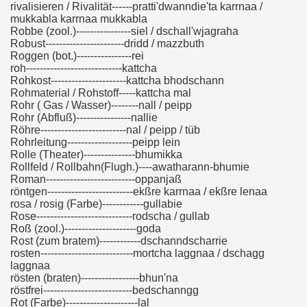
rivalisieren / Rivalität------pratti'dwanndie'ta karrnaa /
mukkabla karrnaa mukkabla
Robbe (zool.)----------------siel / dschall'wjagraha
Robust-----------------------dridd / mazzbuth
Roggen (bot.)----------------rei
roh----------------------------kattcha
Rohkost----------------------kattcha bhodschann
Rohmaterial / Rohstoff-----kattcha mal
Rohr ( Gas / Wasser)--------nall / peipp
Rohr (Abfluß)----------------nallie
Röhre-------------------------nal / peipp / tüb
Rohrleitung-------------------peipp lein
Rolle (Theater)---------------bhumikka
Rollfeld / Rollbahn(Flugh.)----awatharann-bhumie
Roman--------------------------oppanjaß
röntgen-------------------------ekßre karrnaa / ekßre lenaa
rosa / rosig (Farbe)------------gullabie
Rose----------------------------rodscha / gullab
Roß (zool.)---------------------goda
Rost (zum bratem)------------dschanndscharrie
rosten---------------------------mortcha laggnaa / dschagg
laggnaa
rösten (braten)-----------------bhun'na
röstfrei--------------------------bedschanngg
Rot (Farbe)---------------------lal