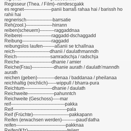
Regisseur (Thea. / Film)--nirrdescgakk
es regnet-------------------panii barraß rahaa hai / barissh ho
rahii hai
regnerisch------------------barrsatie
Reh(zool.)------------------hirrann
reiben(scheuern)----------raggaddnaa
Reiberei--------------------raggadd-dschaggadd
Reibung--------------------raggadd
reibungslos laufen--------aßanii se tchallnaa
reich------------------------dhanii / daulathmanndh
Reich-----------------------samradschja / radschja
Reiche----------------------dhanie / amier
Reiche(Frau)---------------dhanie aurath / daulath'manndh
aurath
reichen (geben)------------denaa / baddanaa / pheilanaa
reichhaltig (reichlich)------wippull / bharra-pura
Reichtum-------------------dhanie / daulath
Reichweite------------------pahunntch
Reichweite (Geschoss)-----mar
reif-------------------------------------pakka
Reif-------------------------------------pala
Reif (Früchte)-------------------------pakkapann
Reifen (erwachsen werden)----------paud'datha
reifen----------------------------------pakknaa
Reifen(Kfz)---------------------------teijerr