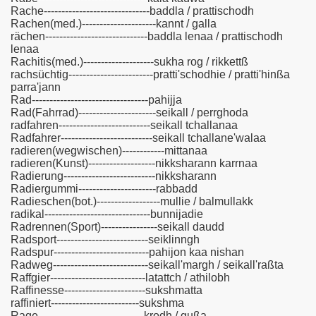
Rache------------------------------baddla / prattischodh
Rachen(med.)---------------------kannt / galla
rächen-----------------------------baddla lenaa / prattischodh
lenaa
Rachitis(med.)--------------------sukha rog / rikkettß
rachsüchtig------------------------pratti'schodhie / pratti'hinßa
parra'jann
Rad---------------------------------pahijja
Rad(Fahrrad)----------------------seikall / perrghoda
radfahren--------------------------seikall tchallanaa
Radfahrer--------------------------seikall tchallane'walaa
radieren(wegwischen)------------mittanaa
radieren(Kunst)-------------------nikksharann karrnaa
Radierung--------------------------nikksharann
Radiergummi----------------------rabbadd
Radieschen(bot.)------------------mullie / balmullakk
radikal------------------------------bunnijadie
Radrennen(Sport)----------------seikall daudd
Radsport--------------------------seiklinngh
Radspur---------------------------pahijon kaa nishan
Radweg---------------------------seikall'margh / seikall'raßta
Raffgier---------------------------latattch / athilobh
Raffinesse-----------------------sukshmatta
raffiniert-------------------------sukshma
Rage------------------------------krodh / gußa