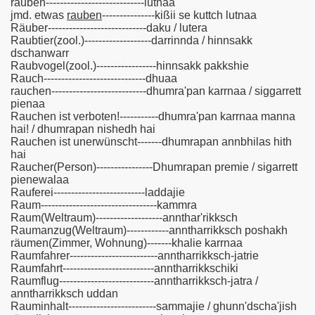
rauben----------------------------lutnaa
jmd. etwas
rauben
---------------kißii se kuttch lutnaa
Räuber----------------------------daku / lutera
Raubtier(zool.)-------------------darrinnda / hinnsakk
dschanwarr
Raubvogel(zool.)-----------------hinnsakk pakkshie
Rauch-----------------------------dhuaa
rauchen---------------------------dhumra'pan karrnaa / siggarrett
pienaa
Rauchen ist verboten!-----------dhumra'pan karrnaa manna
hai! / dhumrapan nishedh hai
Rauchen ist unerwünscht-------dhumrapan annbhilas hith
hai
Raucher(Person)----------------Dhumrapan premie / sigarrett
pienewalaa
Rauferei--------------------------laddajie
Raum---------------------------------kammra
Raum(Weltraum)-------------------annthar'rikksch
Raumanzug(Weltraum)------------anntharrikksch poshakh
räumen(Zimmer, Wohnung)-------khalie karrnaa
Raumfahrer-------------------------anntharrikksch-jatrie
Raumfahrt--------------------------anntharrikkschiki
Raumflug---------------------------anntharrikksch-jatra /
anntharrikksch uddan
Rauminhalt-------------------------sammajie / ghunn'dscha'jish