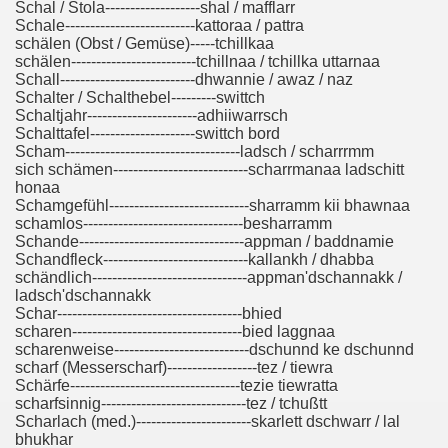
Schal / Stola-------------------shal / mafflarr
Schale--------------------------kattoraa / pattra
schälen (Obst / Gemüse)-----tchillkaa
schälen-------------------------tchillnaa / tchillka uttarnaa
Schall---------------------------dhwannie / awaz / naz
Schalter / Schalthebel---------swittch
Schaltjahr----------------------adhiiwarrsch
Schalttafel---------------------swittch bord
Scham-----------------------------------ladsch / scharrrmm
sich schämen---------------------------scharrmanaa ladschitt
honaa
Schamgefühl----------------------------sharramm kii bhawnaa
schamlos--------------------------------besharramm
Schande---------------------------------appman / baddnamie
Schandfleck-----------------------------kallankh / dhabba
schändlich-------------------------------appman'dschannakk /
ladsch'dschannakk
Schar-------------------------------------bhied
scharen----------------------------------bied laggnaa
scharenweise---------------------------dschunnd ke dschunnd
scharf (Messerscharf)------------------tez / tiewra
Schärfe----------------------------------tezie tiewratta
scharfsinnig-----------------------------tez / tchußtt
Scharlach (med.)-----------------------skarlett dschwarr / lal
bhukhar