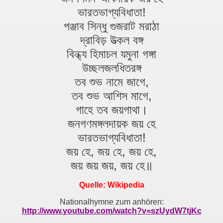
ভারতভাগ্যবিধাতা!
পঞ্জাব সিন্ধু গুজরাট মরাঠা
দ্রাবিড় উত্‍‌কল বঙ্গ
বিন্ধ্য হিমাচল যমুনা গঙ্গা
উচ্ছলজলধিতরঙ্গ
তব শুভ নামে জাগে,
তব শুভ আশিস মাগে,
গাহে তব জয়গাথা।
জনগণমঙ্গলদায়ক জয় হে
ভারতভাগ্যবিধাতা!
জয় হে, জয় হে, জয় হে,
জয় জয় জয়, জয় হে॥
Quelle: Wikipedia
Nationalhymne zum anhören:
http://www.youtube.com/watch?v=szUydW7tjKc