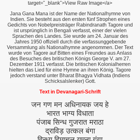
Jana Gana Mana ist der Name der Nationalhymne von
Indien. Sie besteht aus den ersten fünf Strophen eines
Gedichts von Nobelpreisträger Rabindranath Tagore und
ist ursprünglich in Bengali verfasst, einer der vielen
Sprachen des Landes. Sie wurde am 24. Januar des
Jahres 1950 offiziell durch die verfassunggebende
Versammlung als Nationalhymne angenommen. Der Text
wurde von Tagore auf Bitten eines Freundes aus Anlass
des Besuches des britischen Königs George V. am 27.
Dezember 1911 verfasst. Die britischen Kolonialherren
hielten das Lied für eine Hymne an ihren König. Tagore
jedoch verstand unter Bharat Bhagya Vidhata (Indiens
Schicksalslenker) Gott.
Text in Devanagari-Schrift
जन गण मन अधिनायक जय हे
भारत भाग्य विधाता
पंजाब सिन्ध गुजरात मराठा
द्राविड़ उत्कल बंगा
विन्ध्य हिमाचल यमुना गंगा